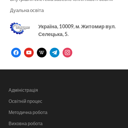
Дуальна освіта
Україна, 10009, м.
Житомир вул.
Селецька, 5.
facebook
youtube
wikipedia
telegram
instagram
Адміністрація
Освітній процес
Методична робота
Виховна робота