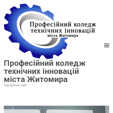
Перейти
до
вмісту
(натисніть
Enter)
Професійний коледж
технічних інновацій
міста Житомира
Офіційний сайт