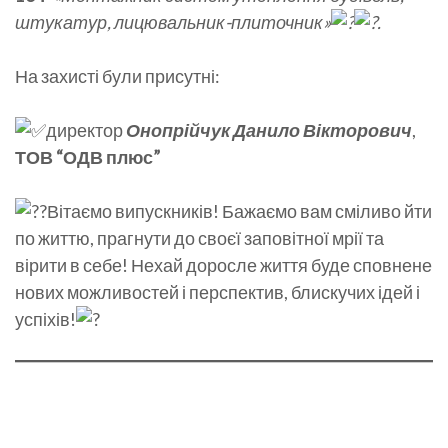
штукатур, лицювальник-плиточник»
.
На
захисті були присутні:
директор
Онопрійчук Данило Вікторови
ч
,
ТОВ “ОДВ плюс”
Вітаємо випускників! Бажаємо вам сміливо йти
по життю, прагнути до своєї заповітної мрії та
вірити в себе! Нехай доросле життя буде сповнене
нових можливостей і перспектив, блискучих ідей і
успіхів!