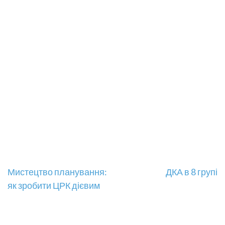
Навігація
Мистецтво планування:
ДКА в 8 групі
як зробити ЦРК дієвим
записів