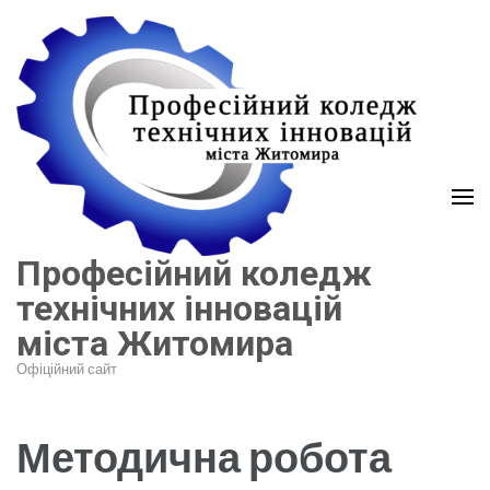
Перейти
до
вмісту
(натисніть
Enter)
Професійний коледж
технічних інновацій
міста Житомира
Офіційний сайт
Методична робота