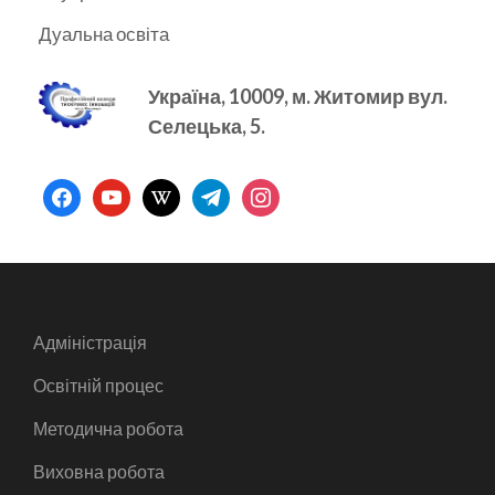
Дуальна освіта
Україна, 10009, м.
Житомир вул.
Селецька, 5.
facebook
youtube
wikipedia
telegram
instagram
Адміністрація
Освітній процес
Методична робота
Виховна робота