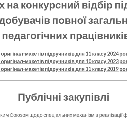
х на конкурсний відбір пі
добувачів повної загальн
і педагогічних працівникі
оригінал-макетів підручників для 11 класу 2024 ро
оригінал-макетів підручників для 10 класу 2023 ро
оригінал-макетів підручників для 11 класу 2019 ро
Публічні закупівлі
ким Союзом щодо спеціальних механізмів реалізації фі