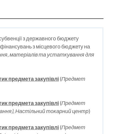
субвенції з державного бюджету
вфінансувань з місцевого бюджету на
ння, матеріалів та устаткування для
тик предмета закупівлі
(
Предмет
тик предмета закупівлі
(
Предмет
вання), Настільний токарний центр
)
тик предмета закупівлі
(
Предмет