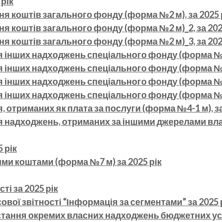
 рік
я коштів загального фонду (форма №2 м), за 2025 
я коштів загального фонду (форма №2 м)_2, за 202
я коштів загального фонду (форма №2 м)_3, за 202
я інших надходжень спеціального фонду (форма №4-3
 інших надходжень спеціального фонду (форма №4-3
 інших надходжень спеціального фонду (форма №4-3
 інших надходжень спеціального фонду (форма №4-3
 отриманих як плата за послуги (форма №4-1 м), за
я надходжень, отриманих за іншими джерелами вл
 рік
ми коштами (форма №7 м) за 2025 рік
ті за 2025 рік
ової звітності “Інформація за сегментами” за 2025 
стання окремих власних надходжень бюджетних ус