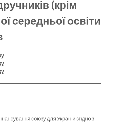
дручників (крім
ої середньої освіти
в
ку
ку
ку
нансування союзу для України згідно з