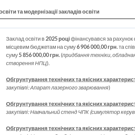
 освіти та модернізації закладів освіти
Заклад освіти в
2025 році
фінансувався за рахунок 
місцевим бюджетам на суму
6 906 000,00 грн.
та спі
суму
5 856 000,00 грн.
(
придбання техніки, обладна
створення НПЦ
).
Обгрунтування технічних та якісних характерис
закупівлі: Апарат лазерного зварювання
)
Обгрунтування технічних та якісних характерис
закупівлі: Навчальний стенд ЧПК (симулятор керу
Обгрунтування технічних та якісних характерис