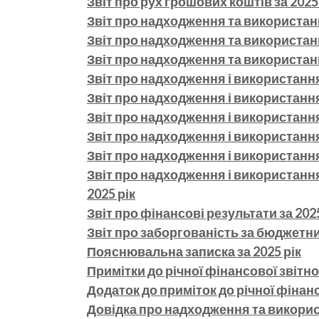
Звіт про рух грошових коштів за 2025
Звіт про надходження та використанн
Звіт про надходження та використанн
Звіт про надходження та використанн
Звіт про надходження і використанн
Звіт про надходження і використання
Звіт про надходження і використання
Звіт про надходження і використання
Звіт про надходження і використання,
Звіт про надходження і використанн
2025 рік
Звіт про фінансові результати за 2025
Звіт про заборгованість за бюджетни
Пояснювальна записка за 2025 рік
Примітки до річної фінансової звітнос
Додаток до приміток до річної фінанс
Довідка про надходження та викори