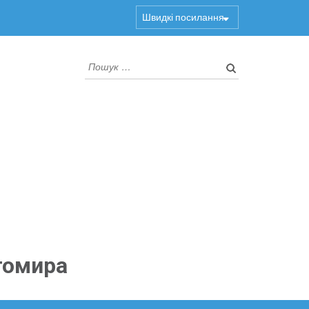
Швидкі посилання
Пошук:
томира