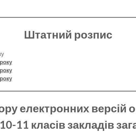
Штатний розпис
ку
 року
 року
 року
ору електронних версій о
10-11 класів закладів за