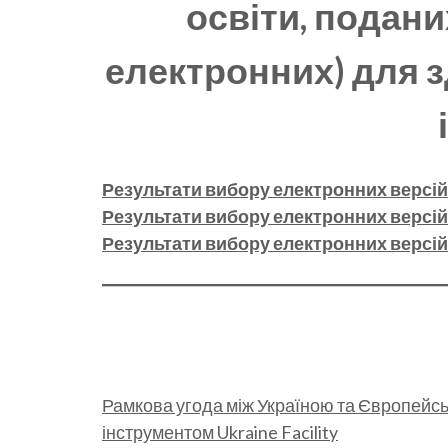
освіти, подани
електронних) для з
Результати вибору електронних версій 
Результати вибору електронних версій 
Результати вибору електронних версій 
Рамкова угода між Україною та Європейсь
інструментом Ukraine Facility