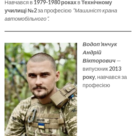
Навчався в
1979-1980 роках
в
Технічному
училищі №2
за професією
“Машиніст крана
автомобільного”.
Водоп’янчук
Андрій
Вікторович
—
випускник
2013
року
, навчався за
професією