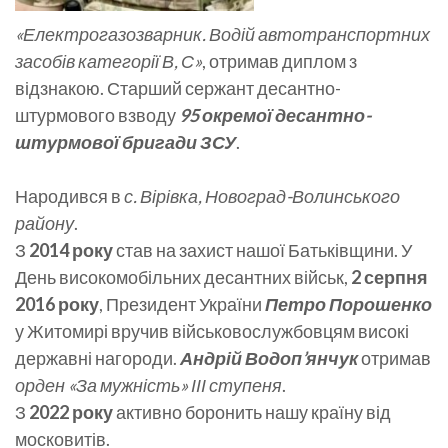
«Електрогазозварник. Водій автотранспортних
засобів категорії В, С»
, отримав диплом з
відзнакою. Старший сержант десантно-
штурмового взводу
95 окремої десантно-
штурмової бригади ЗСУ
.
Народився в
с. Вірівка, Новоград-Волинського
району
.
З
2014 року
став на захист нашої Батьківщини. У
День високомобільних десантних військ,
2 серпня
2016 року
, Президент України
Петро Порошенко
у Житомирі вручив військовослужбовцям високі
державні нагороди.
Андрій Водоп’янчук
отримав
орден «За мужність» ІІІ ступеня
.
З
2022 року
активно боронить нашу країну від
московитів.