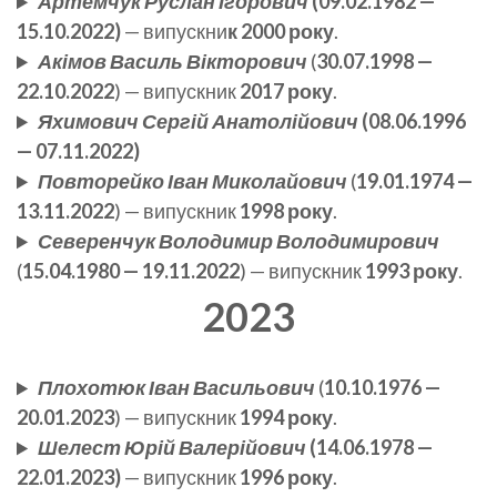
Артемчук Руслан Ігорович
(09.02.1982 —
15.10.2022)
— випускни
к
2000 року
.
Акімов Василь Вікторович
(
30.07.1998 —
22.10.2022
) — випускник
2017 року
.
Яхимович Сергій Анатолійович
(08.06.1996
— 07.11.2022)
Повторейко Іван Миколайович
(
19.01.1974 —
13.11.2022
) — випускник
1998 року
.
Северенчук Володимир Володимирович
(
15.04.1980 — 19.11.2022
) — випускник
1993 року
.
2023
Плохотюк Іван Васильович
(
10.10.1976 —
20.01.2023
) — випускник
1994 року
.
Шелест Юрій Валерійович
(14.06.1978 —
22.01.2023)
— випускник
1996 року
.