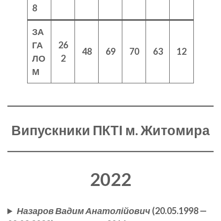
8
ЗА
ГА
26
48
69
70
63
12
ЛО
2
М
Випускники ПКТІ м. Житомира
2022
Назаров Вадим Анатолійович
(20.05.1998 —