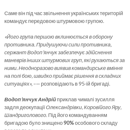
Саме він під час звільнення українських територій
командує передовою штурмовою групою.
«Його група першою вклинюється в оборону
противника. Придушуючи сили противника,
сержант Водоп’янчук забезпечує здійснення
маневрів інших штурмових груп, які рухаються за
ними. Неодноразово виявив командирське вміння
на полі бою, швидко приймає рішення в складних
ситуаціях»,
–— розповідають в 95-ій бригаді.
Водоп’янчук Андрій
приклав чималі зусилля
задля деокупації
Олександрівки, Коровійого Яру,
Шандриголового
. Під його командуванням
бригадою було знищено
90%
особового складу