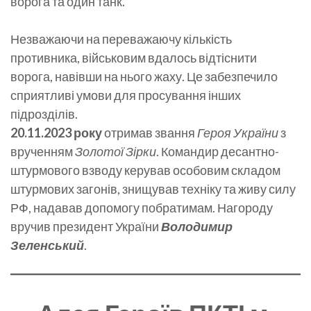
ворога та один танк.
Незважаючи на переважаючу кількість
противника, військовим вдалось відтіснити
ворога, навівши на нього жаху. Це забезпечило
сприятливі умови для просування інших
підрозділів.
20.11.2023 року
отримав звання
Героя України
з
врученням
Золотої Зірки
. Командир десантно-
штурмового взводу керував особовим складом
штурмових загонів, знищував техніку та живу силу
РФ, надавав допомогу побратимам. Нагороду
вручив президент України
Володимир
Зеленський
.