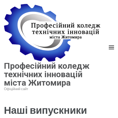
Перейти
до
вмісту
(натисніть
Enter)
Професійний коледж
технічних інновацій
міста Житомира
Офіційний сайт
Наші випускники