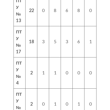
ПТ
У
22
0
8
6
8
0
№
13
ПТ
У
18
3
5
3
6
1
№
17
ПТ
У
2
1
1
0
0
0
№
4
ПТ
У
2
0
1
0
1
0
№