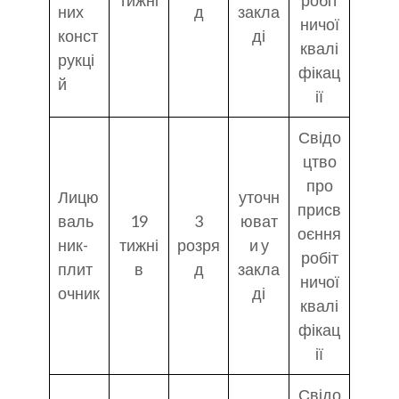
тижні
робіт
них
д
закла
ничої
конст
ді
квалі
рукці
фікац
й
ії
Свідо
цтво
про
Лицю
уточн
присв
валь
19
3
юват
оєння
ник-
тижні
розря
и у
робіт
плит
в
д
закла
ничої
очник
ді
квалі
фікац
ії
Свідо