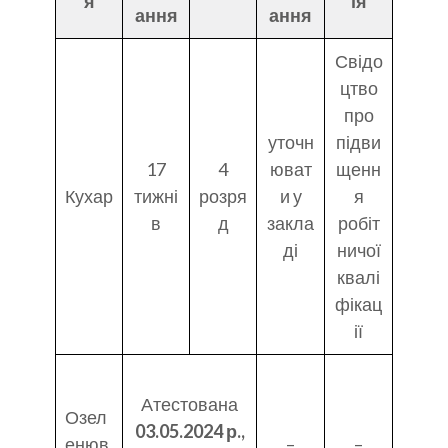
я
ія
ання
ання
Свідо
цтво
про
уточн
підви
17
4
юват
щенн
Кухар
тижні
розря
и у
я
в
д
закла
робіт
ді
ничої
квалі
фікац
ії
Атестована
Озел
03.05.2024 р.,
енюв
–
–