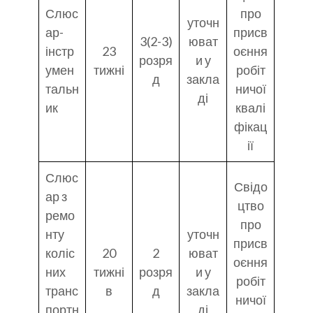
Слюс
про
уточн
ар-
присв
3(2-3)
юват
інстр
23
оєння
розря
и у
умен
тижні
робіт
д
закла
тальн
ничої
ді
ик
квалі
фікац
ії
Слюс
Свідо
ар з
цтво
ремо
про
нту
уточн
присв
коліс
20
2
юват
оєння
них
тижні
розря
и у
робіт
транс
в
д
закла
ничої
портн
ді