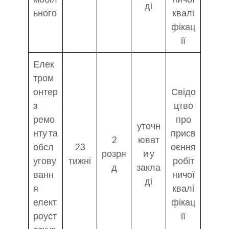
ді
ьного
квалі
фікац
ії
Елек
тром
онтер
Свідо
з
цтво
ремо
про
уточн
нту та
присв
2
юват
обсл
23
оєння
розря
и у
угову
тижні
робіт
д
закла
ванн
ничої
ді
я
квалі
елект
фікац
роуст
ії