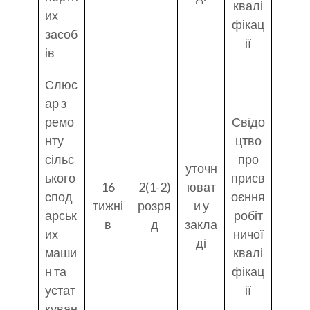
квалі
их
фікац
засоб
ії
ів
Слюс
ар з
ремо
Свідо
нту
цтво
сільс
про
уточн
ького
присв
16
2(1-2)
юват
спод
оєння
тижні
розря
и у
арськ
робіт
в
д
закла
их
ничої
ді
маши
квалі
н та
фікац
устат
ії
куван