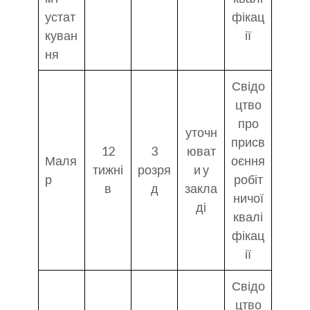
устат
фікац
куван
ії
ня
Свідо
цтво
про
уточн
присв
12
3
юват
Маля
оєння
тижні
розря
и у
р
робіт
в
д
закла
ничої
ді
квалі
фікац
ії
Свідо
цтво