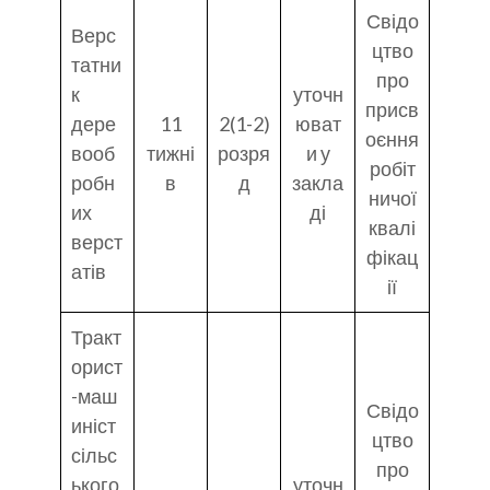
Свідо
Верс
цтво
татни
про
к
уточн
присв
дере
11
2(1-2)
юват
оєння
вооб
тижні
розря
и у
робіт
робн
в
д
закла
ничої
их
ді
квалі
верст
фікац
атів
ії
Тракт
орист
-маш
Свідо
иніст
цтво
сільс
про
ького
уточн