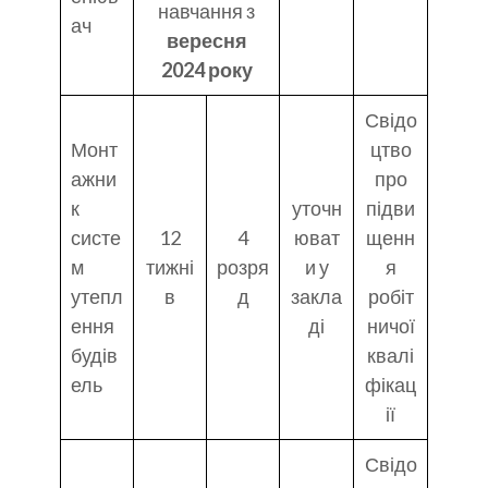
навчання з
ач
вересня
2024 року
Свідо
Монт
цтво
ажни
про
к
уточн
підви
систе
12
4
юват
щенн
м
тижні
розря
и у
я
утепл
в
д
закла
робіт
ення
ді
ничої
будів
квалі
ель
фікац
ії
Свідо