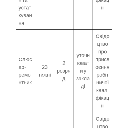
устат
ії
куван
ня
Свідо
цтво
про
уточн
Слюс
присв
2
юват
ар-
23
оєння
розря
и у
ремо
тижні
робіт
д
закла
нтник
ничої
ді
квалі
фікац
ії
Свідо
цтво