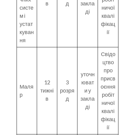
в
д
закла
систе
ничої
ді
м і
квалі
устат
фікац
куван
ії
ня
Свідо
цтво
про
уточн
присв
12
3
юват
Маля
оєння
тижні
розря
и у
р
робіт
в
д
закла
ничої
ді
квалі
фікац
ії