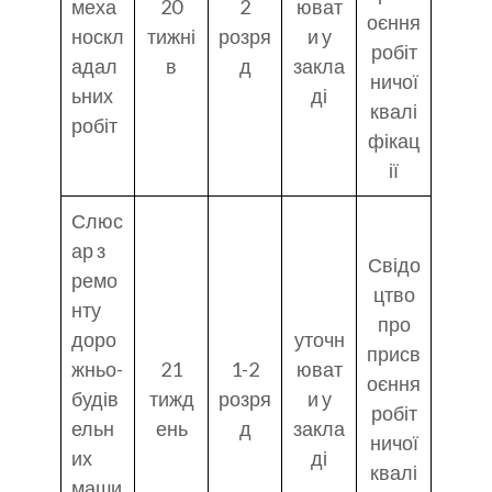
меха
20
2
юват
оєння
носкл
тижні
розря
и у
робіт
адал
в
д
закла
ничої
ьних
ді
квалі
робіт
фікац
ії
Слюс
ар з
Свідо
ремо
цтво
нту
про
доро
уточн
присв
жньо-
21
1-2
юват
оєння
будів
тижд
розря
и у
робіт
ельн
ень
д
закла
ничої
их
ді
квалі
маши