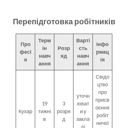
Перепідготовка робітників
Терм
Варті
Про
Інфо
ін
Розр
сть
фесі
рмац
навч
яд
навч
я
ія
ання
ання
Свідо
цтво
про
уточн
присв
19
3
юват
оєння
Кухар
тижні
розря
и у
робіт
в
д
закла
ничої
ді