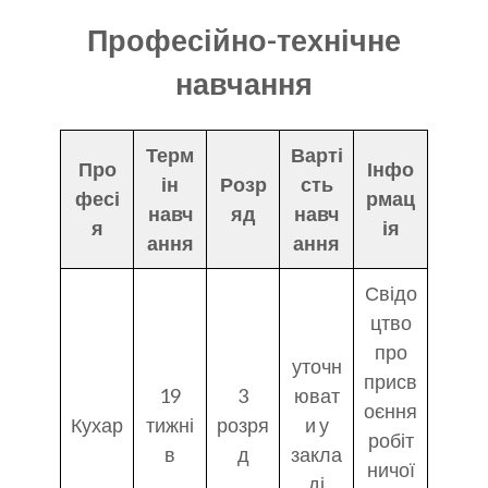
Професійно-технічне
навчання
Терм
Варті
Про
Інфо
ін
Розр
сть
фесі
рмац
навч
яд
навч
я
ія
ання
ання
Свідо
цтво
про
уточн
присв
19
3
юват
оєння
Кухар
тижні
розря
и у
робіт
в
д
закла
ничої
ді