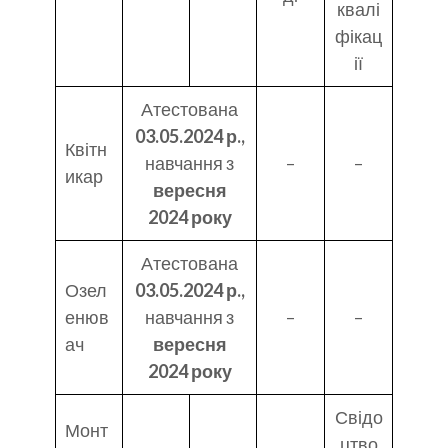
квалі
фікац
ії
Атестована
03.05.2024 р.,
Квітн
навчання з
–
–
икар
вересня
2024 року
Атестована
Озел
03.05.2024 р.,
енюв
навчання з
–
–
ач
вересня
2024 року
Свідо
Монт
цтво