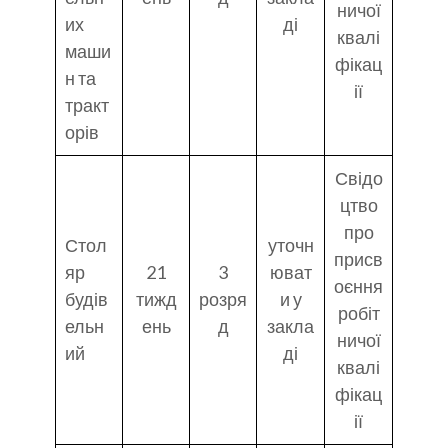
ничої
их
ді
квалі
маши
фікац
н та
ії
тракт
орів
Свідо
цтво
про
Стол
уточн
присв
яр
21
3
юват
оєння
будів
тижд
розря
и у
робіт
ельн
ень
д
закла
ничої
ий
ді
квалі
фікац
ії