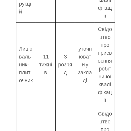
рукці
фікац
й
ії
Свідо
цтво
про
Лицю
уточн
присв
валь
11
3
юват
оєння
ник-
тижні
розря
и у
робіт
плит
в
д
закла
ничої
очник
ді
квалі
фікац
ії
Свідо
цтво
про