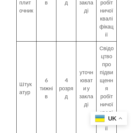
плит
в
д
закла
робіт
очник
ді
ничої
квалі
фікац
ії
Свідо
цтво
про
уточн
підви
6
4
юват
щенн
Штук
тижні
розря
и у
я
атур
в
д
закла
робіт
ді
ничої
квалі
UK
фікац
ії