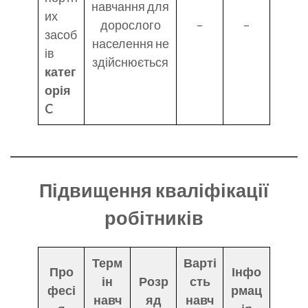
навчання для
их
дорослого
–
–
засоб
населення не
ів
здійснюється
катег
орія
C
Підвищення кваліфікації
робітників
Терм
Варті
Про
Інфо
ін
Розр
сть
фесі
рмац
навч
яд
навч