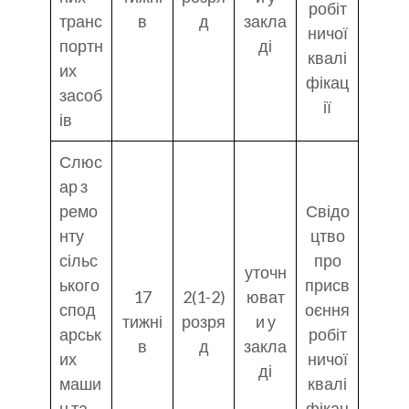
робіт
транс
в
д
закла
ничої
портн
ді
квалі
их
фікац
засоб
ії
ів
Слюс
ар з
ремо
Свідо
нту
цтво
сільс
про
уточн
ького
присв
17
2(1-2)
юват
спод
оєння
тижні
розря
и у
арськ
робіт
в
д
закла
их
ничої
ді
маши
квалі
н та
фікац