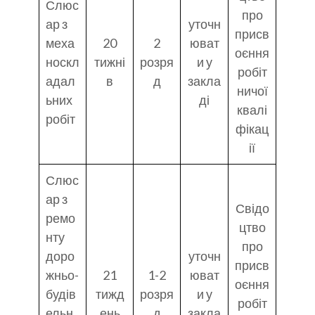
Слюс
про
ар з
уточн
присв
меха
20
2
юват
оєння
носкл
тижні
розря
и у
робіт
адал
в
д
закла
ничої
ьних
ді
квалі
робіт
фікац
ії
Слюс
ар з
Свідо
ремо
цтво
нту
про
доро
уточн
присв
жньо-
21
1-2
юват
оєння
будів
тижд
розря
и у
робіт
ельн
ень
д
закла