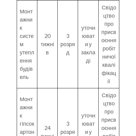
Свідо
Монт
цтво
ажни
про
к
уточн
присв
систе
20
3
юват
оєння
м
тижні
розря
и у
робіт
утепл
в
д
закла
ничої
ення
ді
квалі
будів
фікац
ель
ії
Свідо
Монт
цтво
ажни
про
к
уточн
присв
гіпсок
3
юват
24
оєння
артон
розря
и у