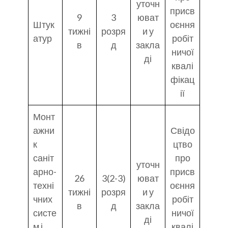
уточн
присв
9
3
юват
Штук
оєння
тижні
розря
и у
атур
робіт
в
д
закла
ничої
ді
квалі
фікац
ії
Монт
ажни
Свідо
к
цтво
саніт
про
уточн
арно-
присв
26
3(2-3)
юват
техні
оєння
тижні
розря
и у
чних
робіт
в
д
закла
систе
ничої
ді
м і
квалі