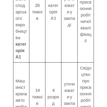
присв
спод
28
катег
юват
оєння
арськ
тижні
орія
и у
робіт
ого
в
A1
закла
ничої
виро
ді
квалі
бницт
фікац
ва
ії
катег
орія
A1
Свідо
цтво
Маш
про
уточн
иніст
присв
14
4
юват
крана
оєння
тижні
розря
и у
авто
робіт
в
д
закла
мобіл
ничої