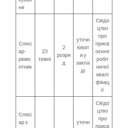
ня
Свідо
цтво
про
уточн
Слюс
присв
2
юват
ар-
23
оєння
розря
и у
ремо
тижні
робіт
д
закла
нтник
ничої
ді
квалі
фікац
ії
Свідо
цтво
Слюс
про
ар з
уточн
присв