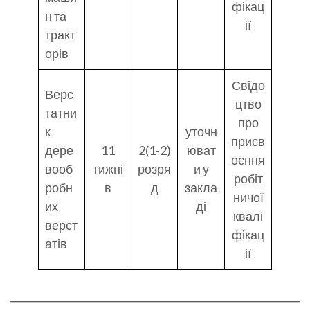
фікац
н та
ії
тракт
орів
Свідо
Верс
цтво
татни
про
к
уточн
присв
дере
11
2(1-2)
юват
оєння
вооб
тижні
розря
и у
робіт
робн
в
д
закла
ничої
их
ді
квалі
верст
фікац
атів
ії