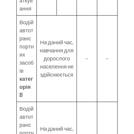
аткув
ання
Водій
автот
ранс
На даний час,
портн
навчання для
их
дорослого
–
–
засоб
населення не
ів
здійснюється
катег
орія
B
Водій
автот
ранс
На даний час,
портн