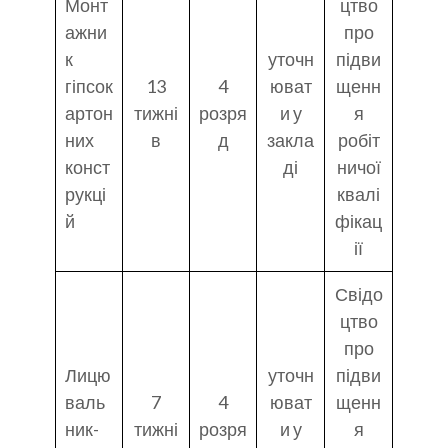
Монт
цтво
ажни
про
к
уточн
підви
гіпсок
13
4
юват
щенн
артон
тижні
розря
и у
я
них
в
д
закла
робіт
конст
ді
ничої
рукці
квалі
й
фікац
ії
Свідо
цтво
про
Лицю
уточн
підви
валь
7
4
юват
щенн
ник-
тижні
розря
и у
я