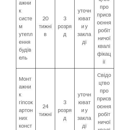
ажни
про
к
уточн
присв
систе
20
3
юват
оєння
м
тижні
розря
и у
робіт
утепл
в
д
закла
ничої
ення
ді
квалі
будів
фікац
ель
ії
Свідо
Монт
цтво
ажни
про
к
уточн
присв
гіпсок
3
юват
24
оєння
артон
розря
и у
тижні
робіт
них
д
закла
ничої
конст
ді
квалі