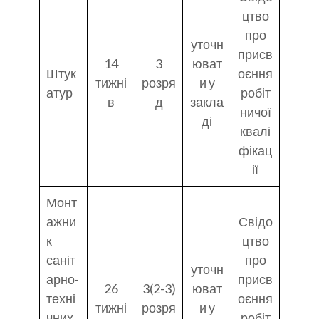
цтво
про
уточн
присв
14
3
юват
Штук
оєння
тижні
розря
и у
атур
робіт
в
д
закла
ничої
ді
квалі
фікац
ії
Монт
ажни
Свідо
к
цтво
саніт
про
уточн
арно-
присв
26
3(2-3)
юват
техні
оєння
тижні
розря
и у
чних
робіт