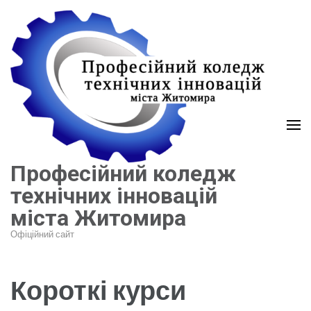
Перейти
до
вмісту
(натисніть
Enter)
Професійний коледж
технічних інновацій
міста Житомира
Офіційний сайт
Короткі курси