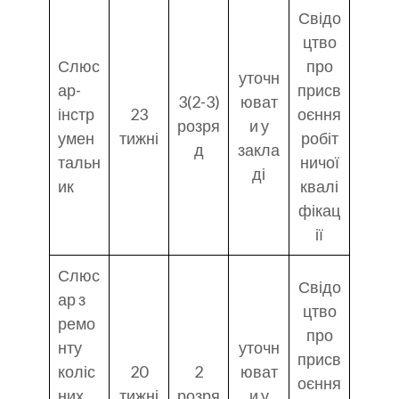
Свідо
цтво
Слюс
про
уточн
ар-
присв
3(2-3)
юват
інстр
23
оєння
розря
и у
умен
тижні
робіт
д
закла
тальн
ничої
ді
ик
квалі
фікац
ії
Слюс
Свідо
ар з
цтво
ремо
про
нту
уточн
присв
коліс
20
2
юват
оєння
них
тижні
розря
и у