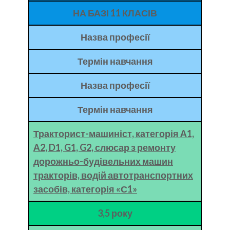
НА БАЗІ 11 КЛАСІВ
Назва професії
Термін навчання
Назва професії
Термін навчання
Тракторист-машиніст, категорія A1,
A2, D1, G1, G2, слюсар з ремонту
дорожньо-будівельних машин
тракторів, водій автотранспортних
засобів, категорія «С1»
3,5 року