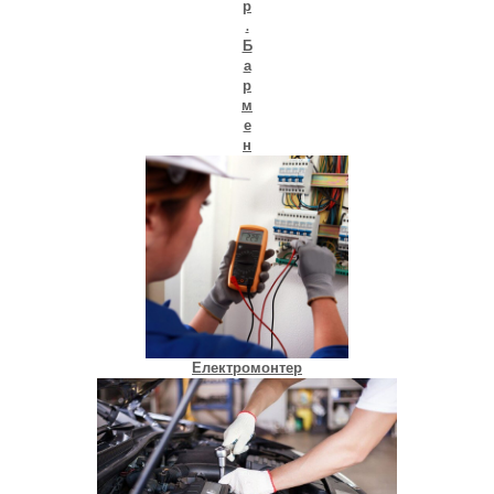
р
.
Б
а
р
м
е
н
Електромонтер