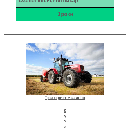
Озеленювач, квітникар
3 роки
Тракторист-машиніст
К
у
х
а