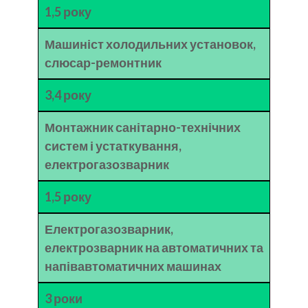
1,5 року
Машиніст холодильних установок,
слюсар-ремонтник
3,4 року
Монтажник санітарно-технічних
систем і устаткування,
електрогазозварник
1,5 року
Електрогазозварник,
електрозварник на автоматичних та
напівавтоматичних машинах
3 роки