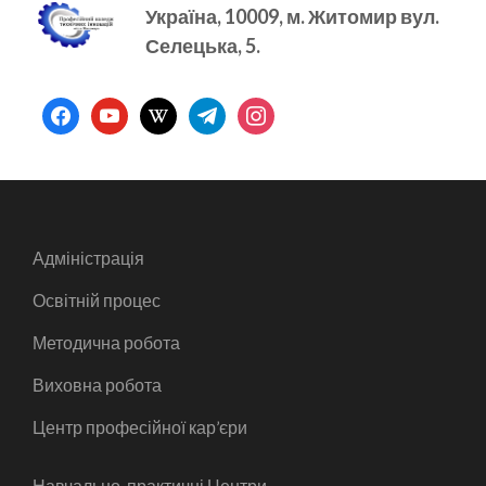
Україна, 10009, м.
Житомир вул.
Селецька, 5.
facebook
youtube
wikipedia
telegram
instagram
Адміністрація
Освітній процес
Методична робота
Виховна робота
Центр професійної кар’єри
Навчально-практичні Центри