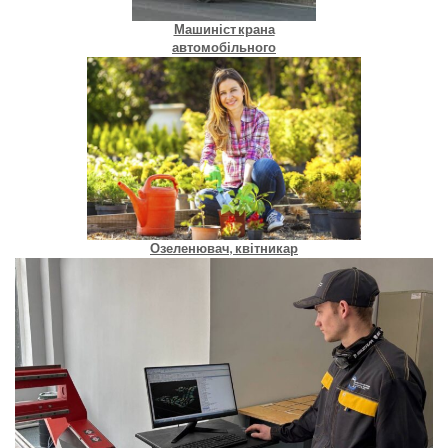
Машиніст крана
автомобільного
Озеленювач, квітникар