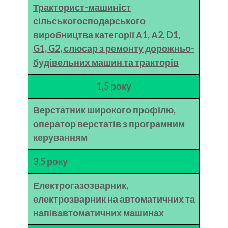
Тракторист-машиніст
сільськогосподарського
виробництва категорії А1, А2, D1,
G1, G2, слюсар з ремонту дорожньо-
будівельних машин та тракторів
1,5 року
Верстатник широкого профілю,
оператор верстатів з програмним
керуванням
3,5 року
Електрогазозварник,
електрозварник на автоматичних та
напівавтоматичних машинах