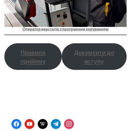
Оператор верстатів з програмним керуванням
Правила
Документи до
прийому
вступу
facebook
youtube
wikipedia
telegram
instagram