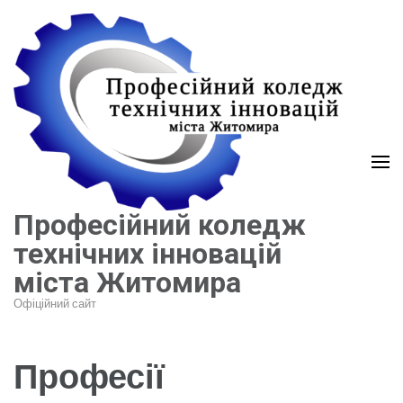
Перейти
до
вмісту
(натисніть
Enter)
Професійний коледж
технічних інновацій
міста Житомира
Офіційний сайт
Професії