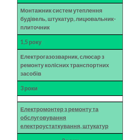
Монтажник систем утеплення
будівель, штукатур, лицювальник-
плиточник
1,5 року
Електрогазозварник, слюсар з
ремонту колісних транспортних
засобів
3 роки
Електромонтер з ремонту та
обслуговування
електроустаткування, штукатур