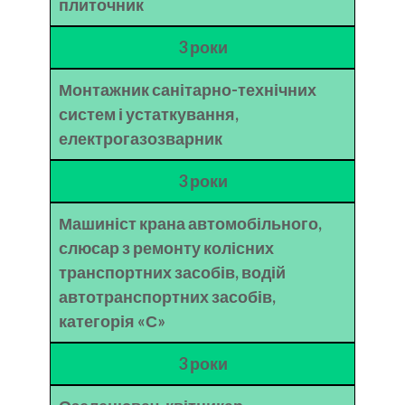
плиточник
3 роки
Монтажник санітарно-технічних
систем і устаткування,
електрогазозварник
3 роки
Машиніст крана автомобільного,
слюсар з ремонту колісних
транспортних засобів, водій
автотранспортних засобів,
категорія «С»
3 роки