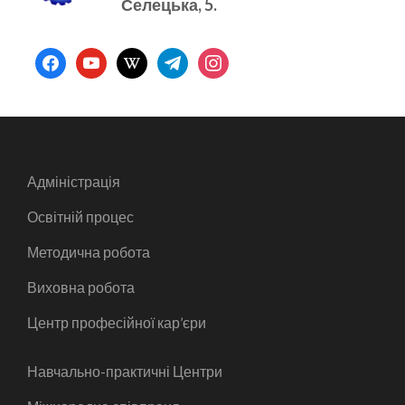
Селецька, 5.
facebook
youtube
wikipedia
telegram
instagram
Адміністрація
Освітній процес
Методична робота
Виховна робота
Центр професійної кар’єри
Навчально-практичні Центри