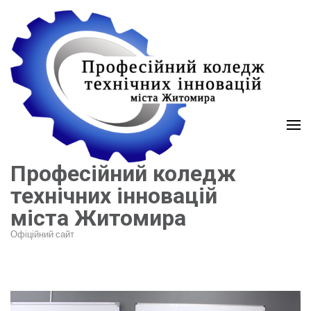
Перейти
до
вмісту
(натисніть
Enter)
Професійний коледж
технічних інновацій
міста Житомира
Офіційний сайт