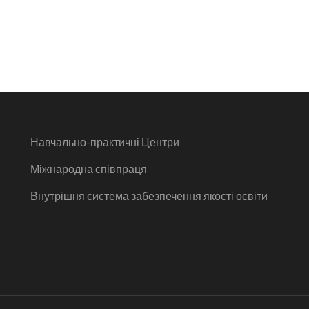
Навчально-практичні Центри
Міжнародна співпраця
Внутрішня система забезпечення якості освіти