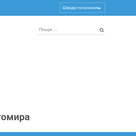
Швидкі посилання
Пошук:
томира