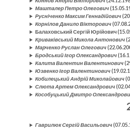
Коннов Андрій Вікторович
(24.12.19
Машталер Петро Олегович
(15.05.1
Русніченко Максим Геннадійович
(20
Корнілов Данило Вікторович
(07.08.
Балаховський Сергій Юрійович (15.05
Криваківський Микола Антонович
(2
Марченко Руслан Олегович
(22.06.20
Бродський Ігор Олександрович
(16.
Калита Валентин Валентинович
(2
Юзвенко Ігор Валентинович
(19.02.
Кобилецький Андрій Миколайович
(0
Слюта Артем Олександрович
(02.04
Кособуцький Дмитро Олександров
Гаврилюк Сергій Васильович
(07.05.