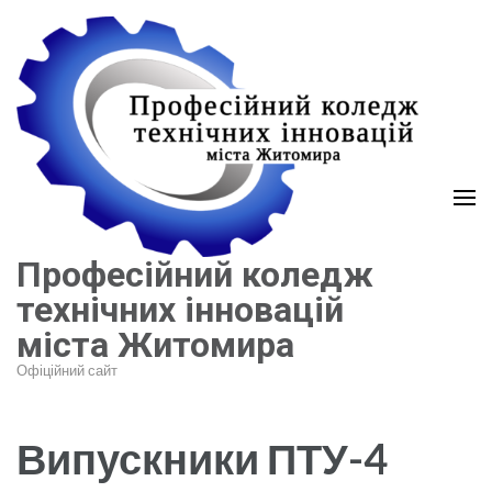
Перейти
до
вмісту
(натисніть
Enter)
Професійний коледж
технічних інновацій
міста Житомира
Офіційний сайт
Випускники ПТУ-4