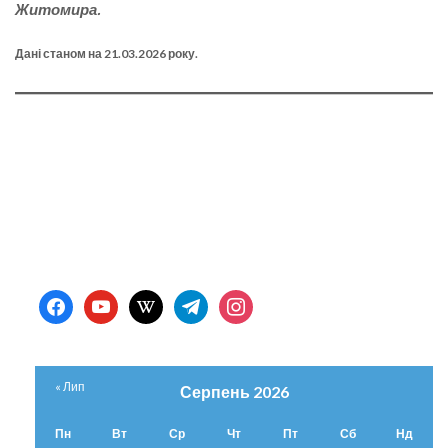
Житомира.
Дані станом на 21.03.2026 року.
facebook
youtube
wikipedia
telegram
instagram
« Лип
Серпень 2026
Пн
Вт
Ср
Чт
Пт
Сб
Нд