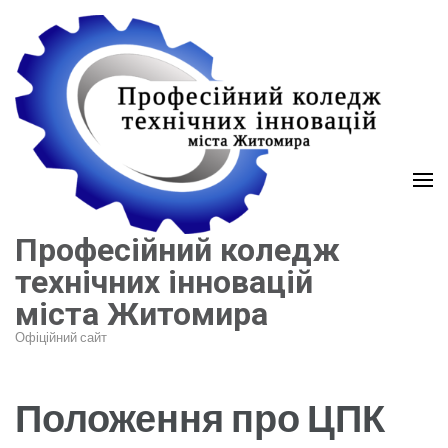
Перейти
до
вмісту
(натисніть
Enter)
Професійний коледж
технічних інновацій
міста Житомира
Офіційний сайт
Положення про ЦПК