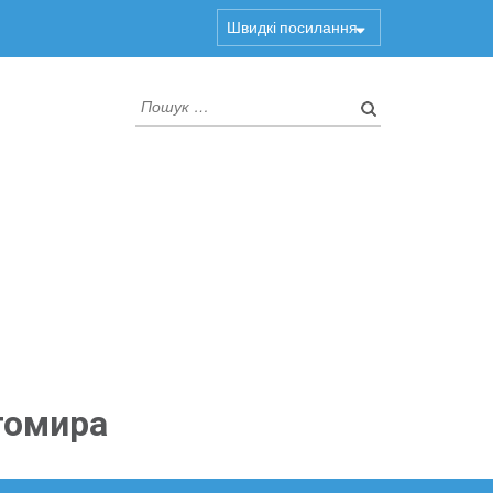
Швидкі посилання
Пошук:
томира