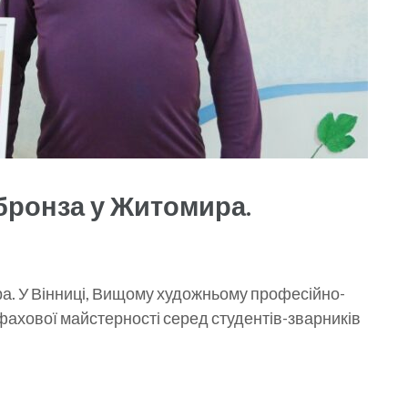
 бронза у Житомира.
а. У Вінниці, Вищому художньому професійно-
фахової майстерності серед студентів-зварників