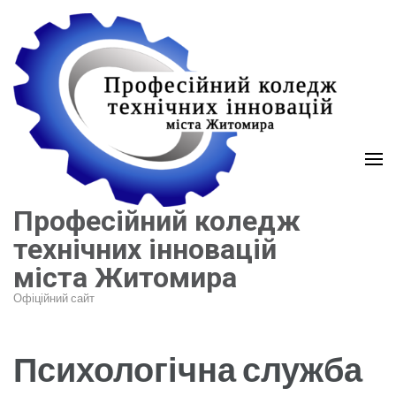
Перейти
до
вмісту
(натисніть
Enter)
Професійний коледж
технічних інновацій
міста Житомира
Офіційний сайт
Психологічна служба