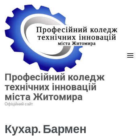
Перейти
до
вмісту
(натисніть
Enter)
Професійний коледж
технічних інновацій
міста Житомира
Офіційний сайт
Кухар. Бармен