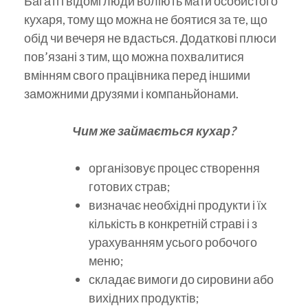
Багаті і відомі люди воліють мати особистого
кухаря, тому що можна не боятися за те, що
обід чи вечеря не вдасться. Додаткові плюси
пов’язані з тим, що можна похвалитися
вмінням свого працівника перед іншими
заможними друзями і компаньйонами.
Чим же займається кухар?
організовує процес створення
готових страв;
визначає необхідні продукти і їх
кількість в конкретній страві і з
урахуванням усього робочого
меню;
складає вимоги до сировини або
вихідних продуктів;