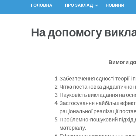
ГОЛОВНА
ПРО ЗАКЛАД
НОВИНИ
На допомогу викл
Вимоги до
Забезпечення єдності теорії і 
Чітка постановка дидактичної м
Науковість викладання на осно
Застосування найбільш ефекти
раціональної реалізації поста
Проблемно-пошуковий підхід 
матеріалу.
Ефективне використання сучас