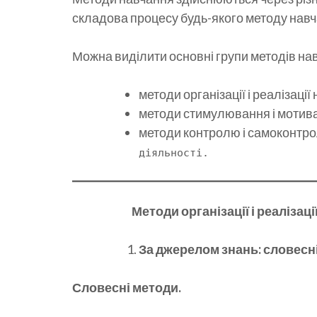
складова процесу будь-якого методу навч
Можна виділити основні групи методів на
методи організації і реалізаці
методи стимулювання і мотивац
методи контролю і самоконтро
діяльності.
Методи організації і реалізац
За джерелом знань: словесні,
Словесні методи.