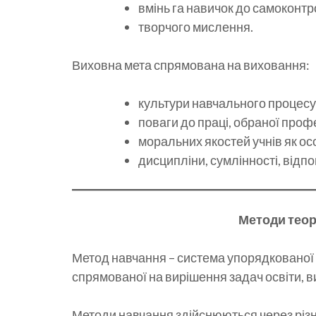
вмінь га навичок до самоконтр
творчого мислення.
Виховна мета спрямована на виховання:
культури навчального процесу
поваги до праці, обраної профе
моральних якостей учнів як ос
дисципліни, сумлінності, відпов
Методи теор
Метод навчання – система упорядкованої в
спрямованої на вирішення задач освіти, ви
Методи навчання здійснюються через різн