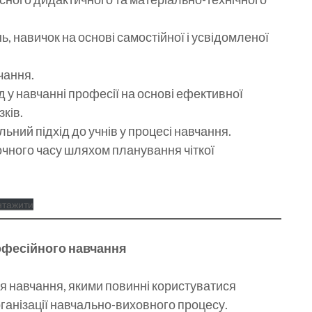
ь, навичок на основі самостійної і усвідомленої
чання.
д у навчанні професії на основі ефективної
зків.
ьний підхід до учнів у процесі навчання.
чного часу шляхом планування чіткої
нтажити
фесійного навчання
я навчання, якими повинні користуватися
рганізації навчально-виховного процесу.