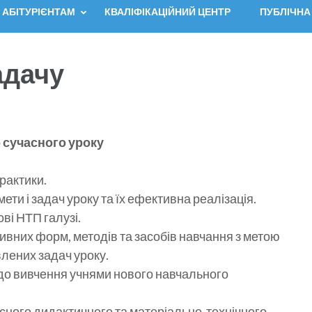
АБІТУРІЄНТАМ
КВАЛІФІКАЦІЙНИЙ ЦЕНТР
ПУБЛІЧНА
адачу
 сучасного уроку
практики.
ети і задач уроку та їх ефективна реалізація.
ві НТП галузі.
вних форм, методів та засобів навчання з метою
влених задач уроку.
до вивчення учнями нового навчального
ного дидактичного та матеріально-технічного