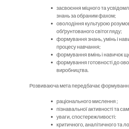
засвоєння міцного та усвідомл
знань за обраним фахом;
оволодіння культурою розумов
обґрунтованого світогляду;
формування знань, умінь і нав
процесу навчання;
формування вмінь і навичок щ
формування готовності до ово
виробництва.
Розвиваюча мета передбачає формуванн
раціонального мислення ;
пізнавальної активності та сам
уваги, спостережливості:
критичного, аналітичного та л