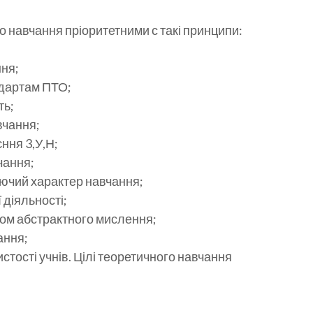
о навчання пріоритетними с такі принципи:
ння;
ндартам ПТО;
ть;
вчання;
ння 3,У,Н;
чання;
ючий характер навчання;
 діяльності;
ком абстрактного мислення;
ання;
стості учнів. Цілі теоретичного навчання