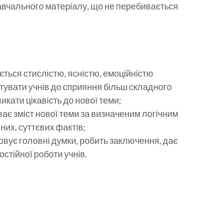
авчального матеріалу, що не перебивається
ється стислістю, ясністю, емоційністю
отувати учнів до сприяння більш складного
икати цікавість до нової теми;
ає зміст нової теми за визначеним логічним
их, суттєвих фактів;
овує головні думки, робить заключення, дає
стійної роботи учнів.