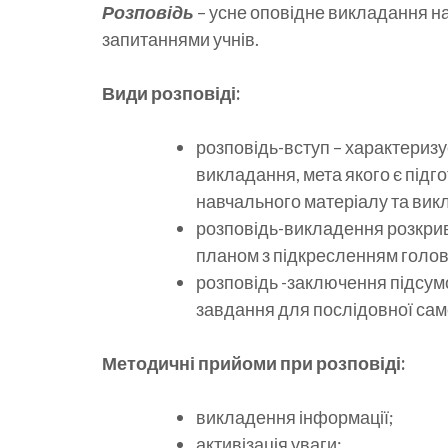
Розповідь
– усне оповідне викладання н
запитаннями учнів.
Види розповіді:
розповідь-вступ – характеризу
викладання, мета якого є підг
навчального матеріалу та викл
розповідь-викладення розкрив
планом з підкресленням головн
розповідь -заключення підсум
завдання для послідовної само
Методичні прийоми при розповіді:
викладення інформації;
активізація уваги;