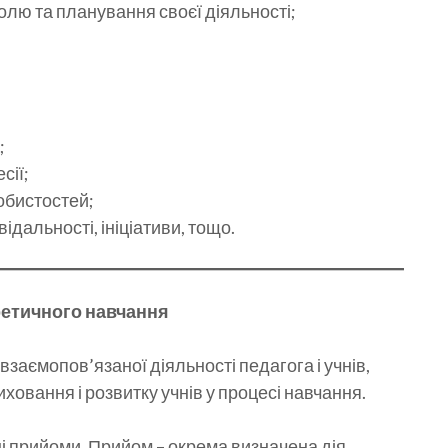
олю та планування своєї діяльності;
;
сії;
обистостей;
ідальності, ініціативи, тощо.
етичного навчання
заємопов’язаної діяльності педагога і учнів,
ховання і розвитку учнів у процесі навчання.
і прийоми. Прийом – окрема визначена дія,