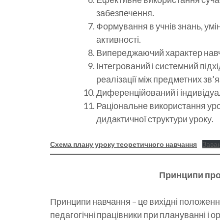
забезпечення.
Формування в учнів знань, умін
активності.
Випереджаючий характер нав
Інтегрований і системний підхі
реалізації між предметних зв’я
Диференційований і індивідуал
Раціональне використання уро
дидактичної структури уроку.
Схема плану уроку теоретичного навчання
Зава
Принципи про
Принципи навчання – це вихідні положенн
педагогічні працівники при плануванні і о