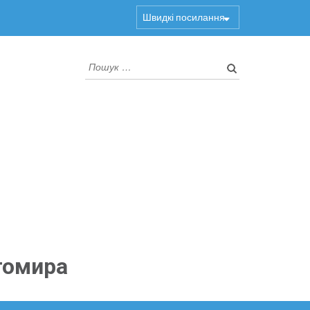
Швидкі посилання
Пошук:
томира