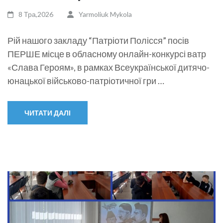
8 Тра,2026
Yarmoliuk Mykola
Рій нашого закладу “Патріоти Полісся” посів
ПЕРШЕ місце в обласному онлайн-конкурсі ватр
«Слава Героям», в рамках Всеукраїнської дитячо-
юнацької військово-патріотичної гри …
ЧИТАТИ ДАЛІ