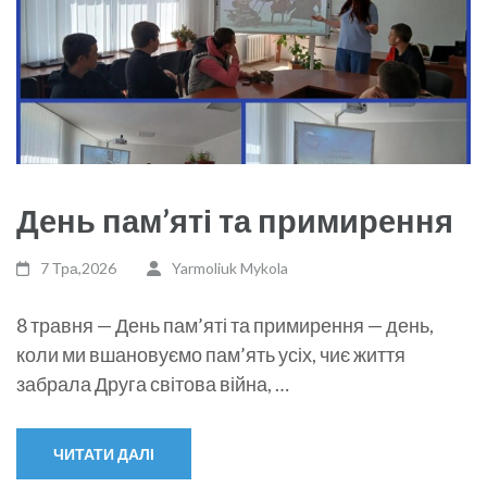
День пам’яті та примирення
7 Тра,2026
Yarmoliuk Mykola
8 травня — День пам’яті та примирення — день,
коли ми вшановуємо пам’ять усіх, чиє життя
забрала Друга світова війна, …
ЧИТАТИ ДАЛІ