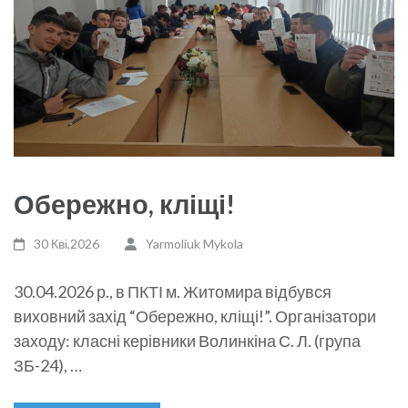
Обережно, кліщі!
30 Кві,2026
Yarmoliuk Mykola
30.04.2026 р., в ПКТІ м. Житомира відбувся
виховний захід “Обережно, кліщі!”. Організатори
заходу: класні керівники Волинкіна С. Л. (група
ЗБ-24), …