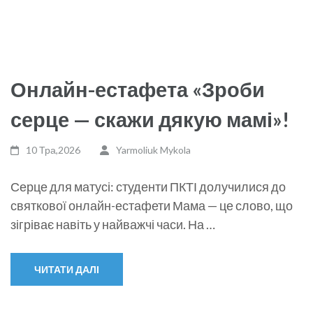
Онлайн-естафета «Зроби
серце — скажи дякую мамі»!
10 Тра,2026
Yarmoliuk Mykola
Серце для матусі: студенти ПКТІ долучилися до
святкової онлайн-естафети Мама — це слово, що
зігріває навіть у найважчі часи. На …
ЧИТАТИ ДАЛІ