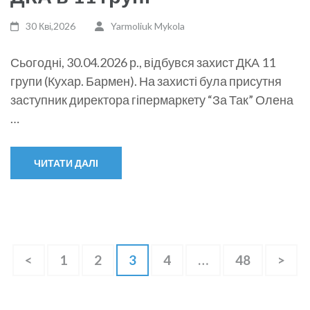
30 Кві,2026
Yarmoliuk Mykola
Сьогодні, 30.04.2026 р., відбувся захист ДКА 11
групи (Кухар. Бармен). На захисті була присутня
заступник директора гіпермаркету “За Так” Олена
…
ЧИТАТИ ДАЛІ
Posts
Сторінку
Сторінку
Сторінку
Сторінку
Сторінку
<
1
2
3
4
…
48
>
pagination