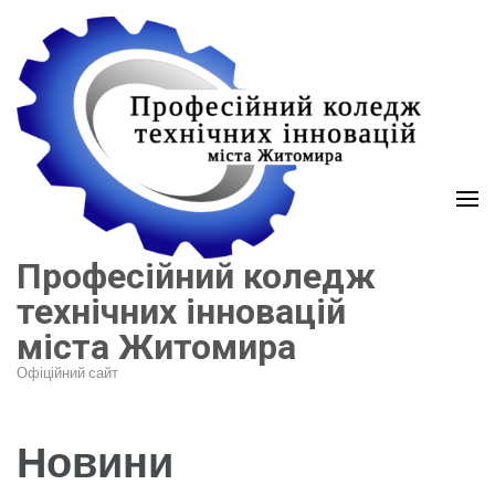
Перейти
до
вмісту
(натисніть
Enter)
Професійний коледж
технічних інновацій
міста Житомира
Офіційний сайт
Новини