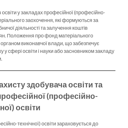
 освіти у закладах професійної (професійно-
еріального заохочення, які формуються за
бничої діяльності та залучення коштів
адян. Положення про фонд матеріального
органом виконавчої влади, що забезпечує
 у сфері освіти і науки або засновником закладу
.
захисту здобувача освіти та
професійної (професійно-
ної) освіти
есійно-технічної) освіти зараховується до