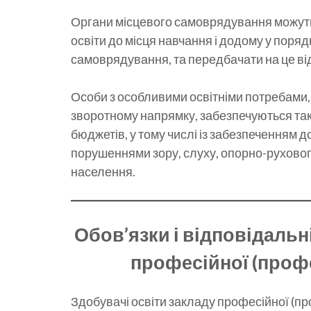
Органи місцевого самоврядування можуть
освіти до місця навчання і додому у поря
самоврядування, та передбачати на це від
Особи з особливими освітніми потребами, я
зворотному напрямку, забезпечуються так
бюджетів, у тому числі із забезпеченням д
порушеннями зору, слуху, опорно-руховог
населення.
Обов’язки і відповідальн
професійної (профе
Здобувачі освіти закладу професійної (про