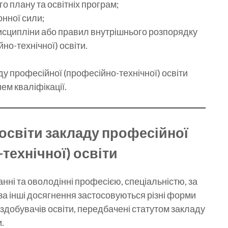
 плану та освітніх програм;
онної сили;
исципліни або правил внутрішнього розпорядку
но-технічної) освіти.
ду професійної (професійно-технічної) освіти
ем кваліфікації.
освіти закладу професійної
технічної) освіти
нні та оволодінні професією, спеціальністю, за
 за інші досягнення застосовуються різні форми
здобувачів освіти, передбачені статутом закладу
.