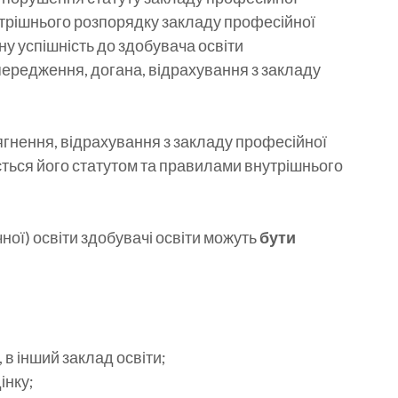
нутрішнього розпорядку закладу професійної
ну успішність до здобувача освіти
передження, догана, відрахування з закладу
гнення, відрахування з закладу професійної
ється його статутом та правилами внутрішнього
ної) освіти здобувачі освіти можуть
бути
 в інший заклад освіти;
інку;