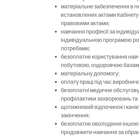
матеріальне забезпечення в пе
встановлених актами Кабінету 
правовими актами;
навчання професії за індивіду
індивідуальною програмою роз
потребами;
безоплатне користування нав
побутовою, оздоровчою базами
матеріальну допомогу;
оплату праці під час виробничо
безоплатні медичне обслугову
профілактики захворювань та 
щотижневий відпочинок і канік
закінчення;
безоплатне оволодіння іншою п
продовжити навчання за обра