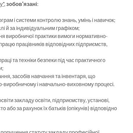
у”
,
зобов’язані
:
грам і системи контролю знань, умінь і навичок;
слі й за індивідуальним графіком;
ня виробничої практики вимоги нормативно-
 працю працівників відповідних підприємств,
аці та техніки безпеки під час практичного
и;
ня, засобів навчання та інвентаря, що
-виробничому і навчально-виховному процесі.
віти закладу освіти, підприємству, установі,
 або за рахунок їх батьків (опікунів) відповідно
е порушення статуту закладу професійної