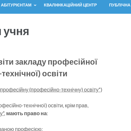
АБІТУРІЄНТАМ
КВАЛІФІКАЦІЙНИЙ ЦЕНТР
ПУБЛІЧНА
и учня
віти закладу професійної
технічної) освіти
 професійну (професійно-технічну) освіту”
)
фесійно-технічної) освіти, крім прав,
у”
,
мають право на
:
браною професією;