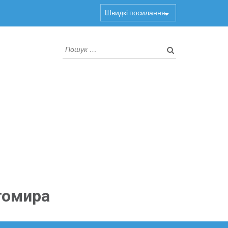
Швидкі посилання
Пошук:
томира