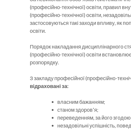
(професійно-технічної) освіти, правил в
(професійно-технічної) освіти, незадовіль
застосовуються такі заходи впливу, як по
освіти.
Порядок накладання дисциплінарного стя
(професійно-технічної) освіти встановлю
розпорядку.
З закладу професійної (професійно-техніч
відраховані за:
власним бажанням;
станом здоров’я;
переведенням, за його згодою,
незадовільні успішність, повед