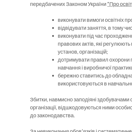
передбачених Законом України
“Про освіт
виконувати вимоги освітніх про
відвідувати заняття, в тому чи
виконувати під час проходжен
правових актів, які регулюють
установ, організацій;
дотримувати правил охорони пр
навчання і виробничої практик
бережно ставитись до обладнан
використовуються в навчально
Збитки, навмисно заподіяні здобувачами ос
організації, відшкодовуються ними особисто
до законодавства.
За невиконання обов’язків і систематичн