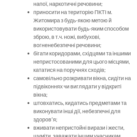
напої, наркотичні речовини;
приносити на територію ПКТІ м.
Житомира з будь-якою метою й
використовувати будь-яким способом
зброю, в т.ч. ножі, вибухові,
вогненебезпечні речовини;
бігати коридорами, східцями та іншими
непристосованими для цього місцями,
кататися на поручнях сходів;
самовільно розкривати вікна, сидіти на
підвіконнях чи виглядати у відкриті
вікна;
штовхатись, кидатись предметами та
виконувати інші дії, небезпечні для
здоров’я;
вживати непристойні вирази і жести,
шуміти, заважати іншим учасникам