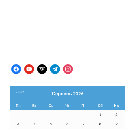
facebook
youtube
wikipedia
telegram
instagram
« Лип
Серпень 2026
Пн
Вт
Ср
Чт
Пт
Сб
Нд
1
2
3
4
5
6
7
8
9