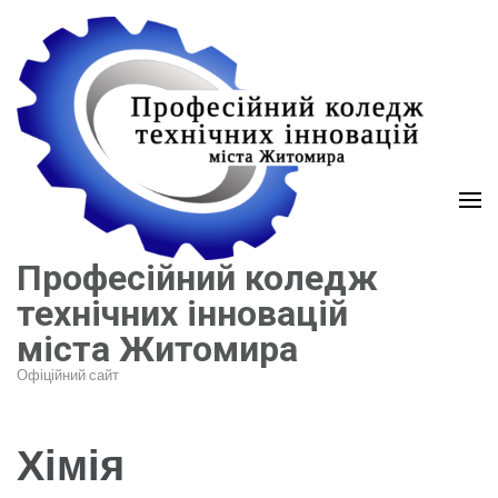
Перейти
до
вмісту
(натисніть
Enter)
Професійний коледж
технічних інновацій
міста Житомира
Офіційний сайт
Хімія