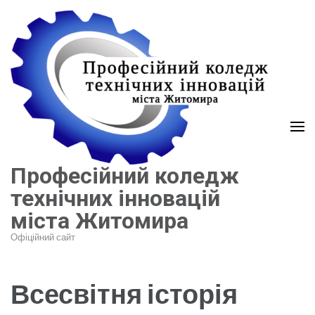
Перейти
до
вмісту
(натисніть
Enter)
Професійний коледж
технічних інновацій
міста Житомира
Офіційний сайт
Всесвітня історія