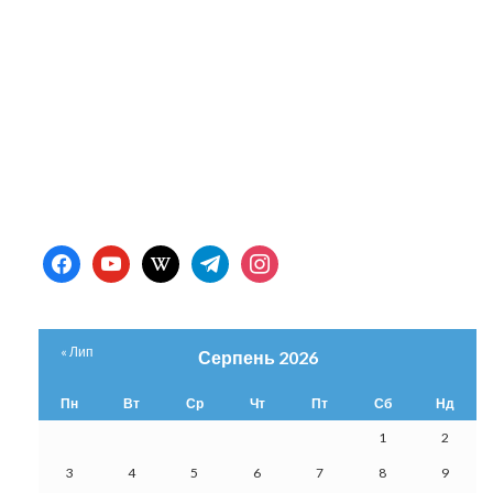
facebook
youtube
wikipedia
telegram
instagram
« Лип
Серпень 2026
Пн
Вт
Ср
Чт
Пт
Сб
Нд
1
2
3
4
5
6
7
8
9