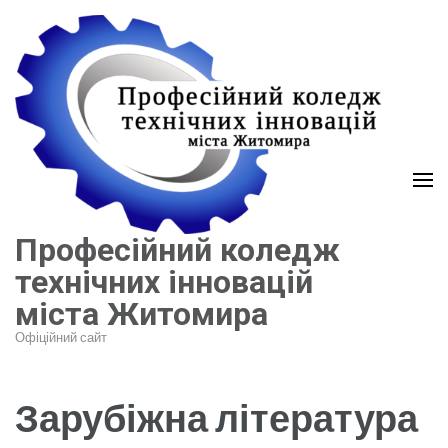
Перейти
до
вмісту
(натисніть
Enter)
Професійний коледж
технічних інновацій
міста Житомира
Офіційний сайт
Зарубіжна література