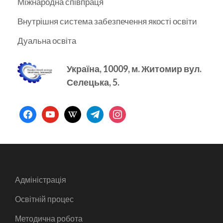
Міжнародна співпраця
Внутрішня система забезпечення якості освіти
Дуальна освіта
Україна, 10009, м.
Житомир вул.
Селецька, 5.
facebook
youtube
wikipedia
telegram
instagram
Адміністрація
Освітній процес
Методична робота