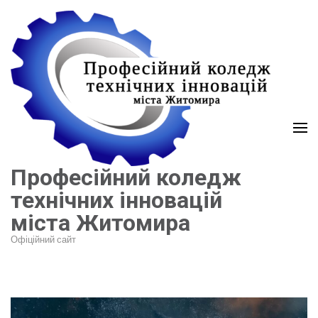
Перейти
до
вмісту
(натисніть
Enter)
Професійний коледж
технічних інновацій
міста Житомира
Офіційний сайт