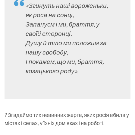
«Згинуть наші вороженьки,
як роса на сонці,
Запануєм і ми, браття, у
своїй сторонці.
Душу й тіло ми положим за
нашу свободу,
І покажем, що ми, браття,
козацького роду».
? Згадаймо тих невинних жертв, яких росія вбила у
містах і селах, у їхніх домівках і на роботі.