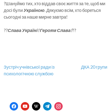
?Шануймо тих, хто віддав своє життя за те, щоб ми
досі були
Україною
. Дякуємо всім, хто бореться
сьогодні за наше мирне завтра!
??
Слава Україні! Героям Слава!
??
Навігація
Зустріч учнівської ради із
ДКА 20 групи
психологічною службою
записів
facebook
youtube
wikipedia
telegram
instagram