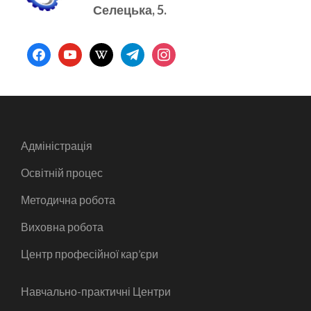
Селецька, 5.
facebook
youtube
wikipedia
telegram
instagram
Адміністрація
Освітній процес
Методична робота
Виховна робота
Центр професійної кар’єри
Навчально-практичні Центри