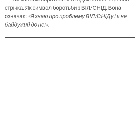
стрічка. Як символ боротьби з ВІЛ/СНІД. Вона
означає:
«Я знаю про проблему ВІЛ/СНІДу і я не
байдужий до неї»
.