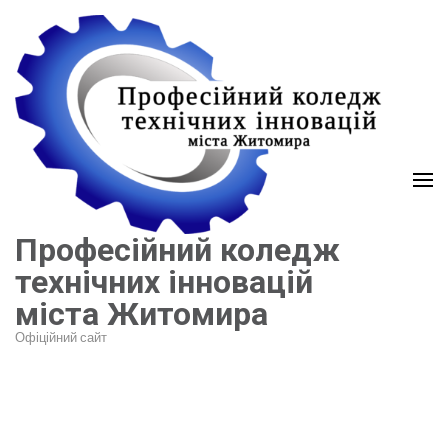
Перейти
до
вмісту
(натисніть
Enter)
Професійний коледж
технічних інновацій
міста Житомира
Офіційний сайт