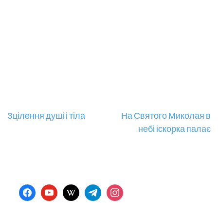
Навігація
Зцілення душі і тіла
На Святого Миколая в
небі іскорка палає
записів
facebook
youtube
wikipedia
telegram
instagram