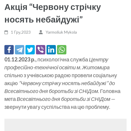
Акція “Червону стрічку
носять небайдужі”
1 Гру,2023
Yarmoliuk Mykola
01.12.2023 р.,
психологічна служба
Центру
професійно-технічної освіти м. Житомира
спільно з учнівською радою провели соціальну
акцію
“Червону стрічку носять небайдужі” до
Всесвітнього дня боротьби зі СНІДом
. Головна
мета
Всесвітнього дня боротьби зі СНІДом
—
звернути увагу суспільства на цю проблему.