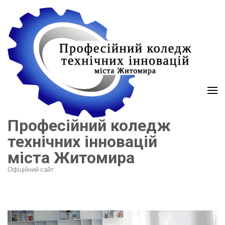
Перейти
до
вмісту
(натисніть
Enter)
Професійний коледж
технічних інновацій
міста Житомира
Офіційний сайт