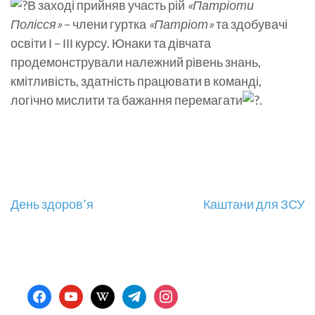
В заході прийняв участь рій
«Патріоти
Полісся»
– члени гуртка
«Патріот»
та здобувачі
освіти І – ІІІ курсу. Юнаки та дівчата
продемонстрували належний рівень знань,
кмітливість, здатність працювати в команді,
логічно мислити та бажання перемагати
.
Навігація
День здоров’я
Каштани для ЗСУ
записів
facebook
youtube
wikipedia
telegram
instagram