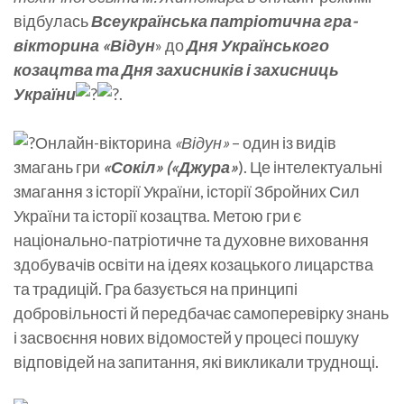
відбулась
Всеукраїнська патріотична гра-
вікторина «Відун
» до
Дня Українського
козацтва та Дня захисників і захисниць
України
.
Онлайн-вікторина
«Відун»
– один із видів
змагань гри
«Сокіл» («Джура»
). Це інтелектуальні
змагання з історії України, історії Збройних Сил
України та історії козацтва. Метою гри є
національно-патріотичне та духовне виховання
здобувачів освіти на ідеях козацького лицарства
та традицій. Гра базується на принципі
добровільності й передбачає самоперевірку знань
і засвоєння нових відомостей у процесі пошуку
відповідей на запитання, які викликали труднощі.