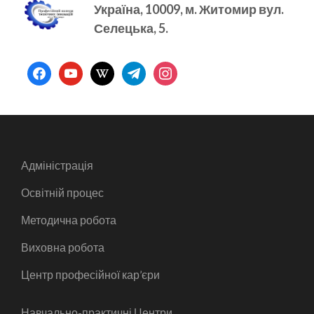
Україна, 10009, м.
Житомир вул.
Селецька, 5.
facebook
youtube
wikipedia
telegram
instagram
Адміністрація
Освітній процес
Методична робота
Виховна робота
Центр професійної кар’єри
Навчально-практичні Центри