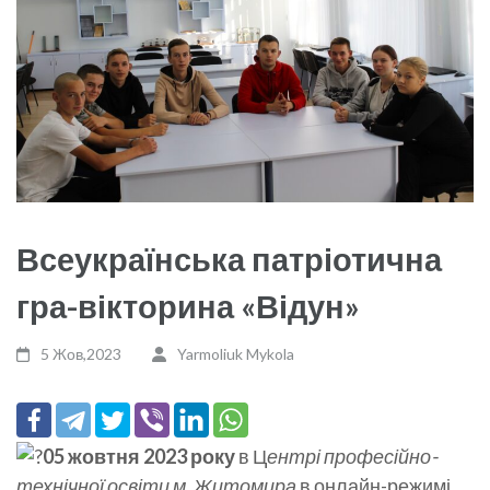
Всеукраїнська патріотична
гра-вікторина «Відун»
5 Жов,2023
Yarmoliuk Mykola
05 жовтня 2023 року
в Ц
ентрі професійно-
технічної освіти м. Житомира
в онлайн-режимі