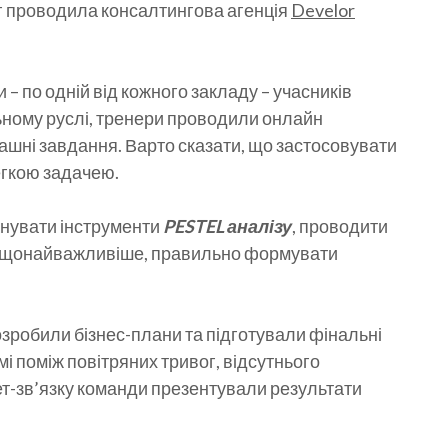
г проводила консалтингова агенція
Develor
 – по одній від кожного закладу – учасників
ьному руслі, тренери проводили онлайн
ашні завдання. Варто сказати, що застосовувати
егкою задачею.
анувати інструменти
PESTEL аналізу
, проводити
 щонайважливіше, правильно формувати
озробили бізнес-плани та підготували фінальні
мі поміж повітряних тривог, відсутнього
ет-зв’язку команди презентували результати