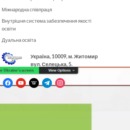
Міжнародна співпраця
Внутрішня система забезпечення якості
освіти
Дуальна освіта
Україна, 10009, м.
Житомир
вул. Селецька, 5.
facebook
youtube
wikipedia
telegram
instagram