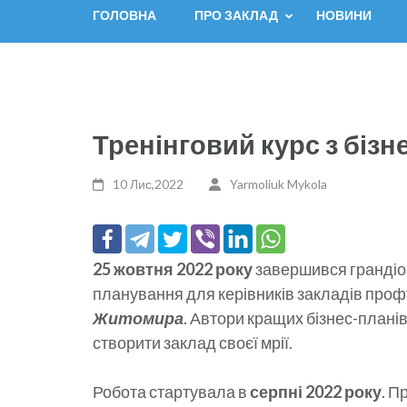
ГОЛОВНА
ПРО ЗАКЛАД
НОВИНИ
Тренінговий курс з біз
10 Лис,2022
Yarmoliuk Mykola
25 жовтня 2022 року
завершився грандіозн
планування для керівників закладів профт
Житомира
. Автори кращих бізнес-плані
створити заклад своєї мрії.
Робота стартувала в
серпні 2022 року
. П