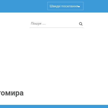
Швидкі посилання
Пошук:
томира