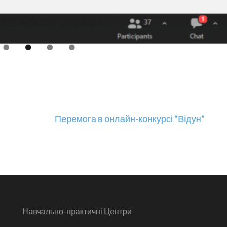
Перемога в онлайн-конкурсі “Відун”
Навчально-практичні Центри