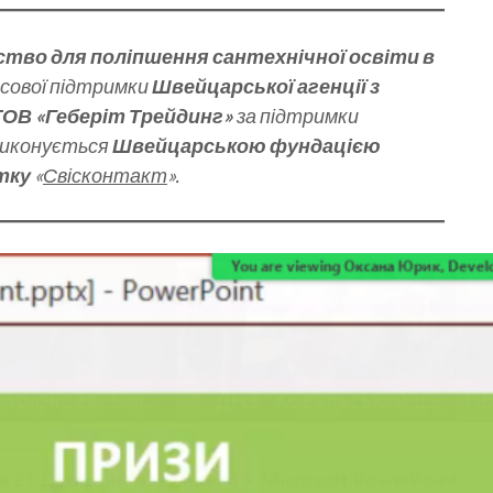
тво для поліпшення сантехнічної освіти в
нсової підтримки
Швейцарської агенції з
ТОВ «Геберіт Трейдинг»
за підтримки
 виконується
Швейцарською фундацією
тку
«
Свісконтакт
».