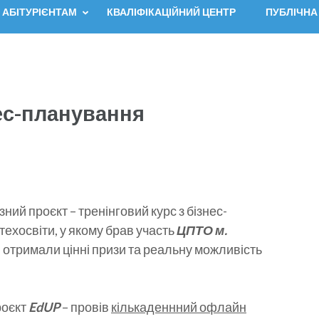
АБІТУРІЄНТАМ
КВАЛІФІКАЦІЙНИЙ ЦЕНТР
ПУБЛІЧНА
нес-планування
ий проєкт – тренінговий курс з бізнес-
ехосвіти, у якому брав участь
ЦПТО м.
в отримали цінні призи та реальну можливість
роєкт
EdUP
– провів
кількаденнний офлайн