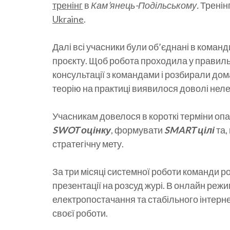
тренінг
в
Кам’янець-Подільському.
Тренін
Ukraine
.
Далі всі учасники були об’єднані в команди
проєкту. Щоб робота проходила у правил
консультації з командами і розбирали дом
теорію на практиці виявилося доволі нел
Учасникам довелося в короткі терміни оп
SWOT оцінку
, формувати
SMART цілі
та,
стратегічну мету.
За три місяці системної роботи команди р
презентації на розсуд журі. В онлайн режи
електропостачання та стабільного інтерн
своєї роботи.