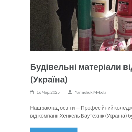
Будівельні матеріали ві
(Україна)
16 Чер,2025
Yarmoliuk Mykola
Наш заклад освіти — Професійний коледж
від компанії Хенкель Баутехнік (Україна) 