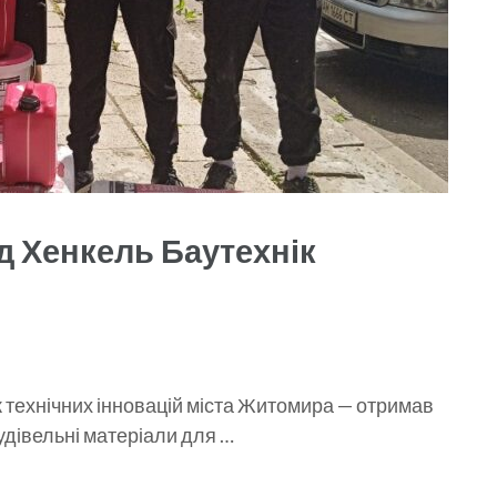
д Хенкель Баутехнік
 технічних інновацій міста Житомира — отримав
будівельні матеріали для …