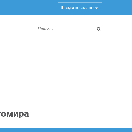
Швидкі посилання
Пошук:
томира