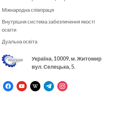
Міжнародна співпраця
Внутрішня система забезпечення якості
освіти
Дуальна освіта
Україна, 10009, м.
Житомир
вул. Селецька, 5.
facebook
youtube
wikipedia
telegram
instagram