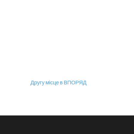
Навігація
Другу місце в ВПОРЯД
записів