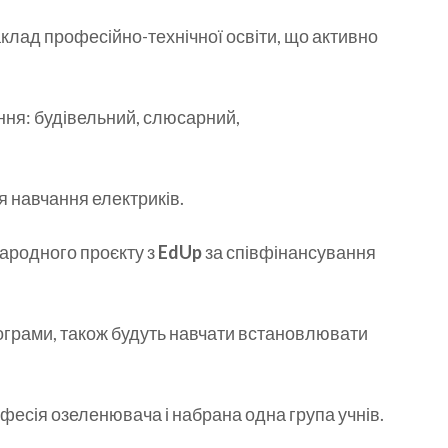
клад професійно-технічної освіти, що активно
ння: будівельний, слюсарний,
я навчання електриків.
народного проєкту з
EdUp
за співфінансування
рограми, також будуть навчати встановлювати
офесія озеленювача і набрана одна група учнів.