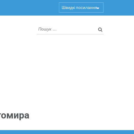
Швидкі посилання
Пошук:
томира