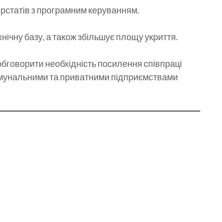
рстатів з програмним керуванням.
ічну базу, а також збільшує площу укриття.
обговорити необхідність посилення співпраці
комунальними та приватними підприємствами