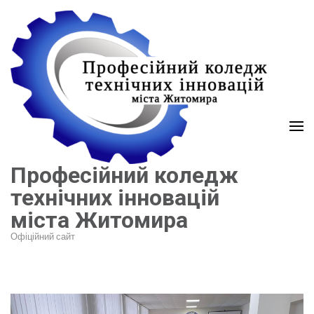
Перейти
до
вмісту
(натисніть
Enter)
Професійний коледж
технічних інновацій
міста Житомира
Офіційний сайт