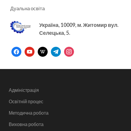
Дуальна освіта
Україна, 10009, м.
Житомир вул.
Селецька, 5.
facebook
youtube
wikipedia
telegram
instagram
Адміністрація
Освітній процес
Методична робота
Виховна робота