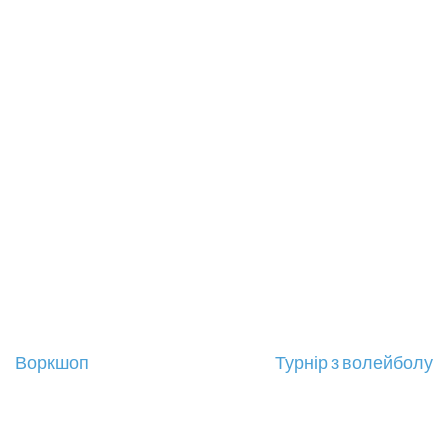
Навігація
Воркшоп
Турнір з волейболу
записів