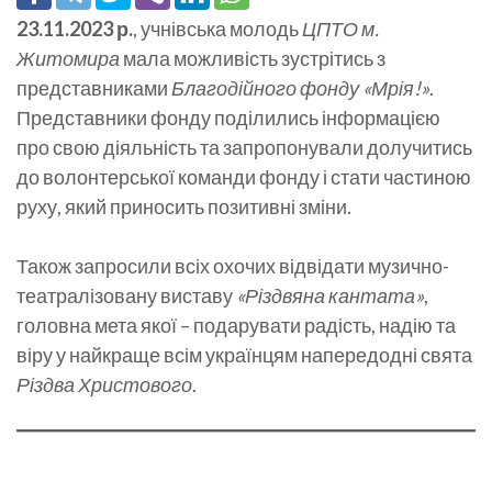
23.11.2023 р.
, учнівська молодь
ЦПТО м.
Житомира
мала можливість зустрітись з
представниками
Благодійного фонду «Мрія!»
.
Представники фонду поділились інформацією
про свою діяльність та запропонували долучитись
до волонтерської команди фонду і стати частиною
руху, який приносить позитивні зміни.
Також запросили всіх охочих відвідати музично-
театралізовану виставу
«Різдвяна кантата»
,
головна мета якої – подарувати радість, надію та
віру у найкраще всім українцям напередодні свята
Різдва Христового
.