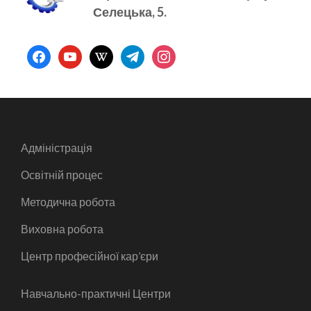
Селецька, 5.
facebook
youtube
wikipedia
telegram
instagram
Адміністрація
Освітній процес
Методична робота
Виховна робота
Центр професійної кар’єри
Навчально-практичні Центри