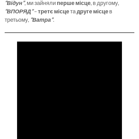
“Відун”
, ми зайняли
перше місце
, в другому,
“ВПОРЯД”
–
третє місце
та
друге місце
в
третьому,
“Ватра”
.