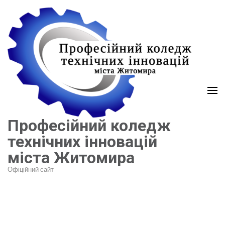
Перейти
до
вмісту
(натисніть
Enter)
Професійний коледж
технічних інновацій
міста Житомира
Офіційний сайт