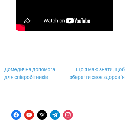
Навігація
Домедична допомога
Що я маю знати, щоб
для співробітників
зберегти своє здоров’я
записів
facebook
youtube
wikipedia
telegram
instagram