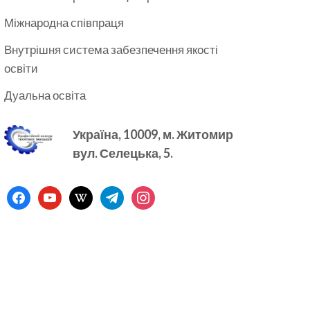
Міжнародна співпраця
Внутрішня система забезпечення якості
освіти
Дуальна освіта
Україна, 10009, м.
Житомир
вул. Селецька, 5.
facebook
youtube
wikipedia
telegram
instagram