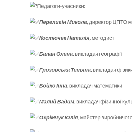
Педагоги-учасники:
Перелигін Микола
, директор ЦПТО 
Костючек Наталія,
методист
Балан Олена
, викладач географії
Грозовська Тетяна,
викладач фізики
Бойко Інна,
викладач математики
Малий Вадим
, викладач фізичної кул
Охрімчук Юлія
, майстер виробничог