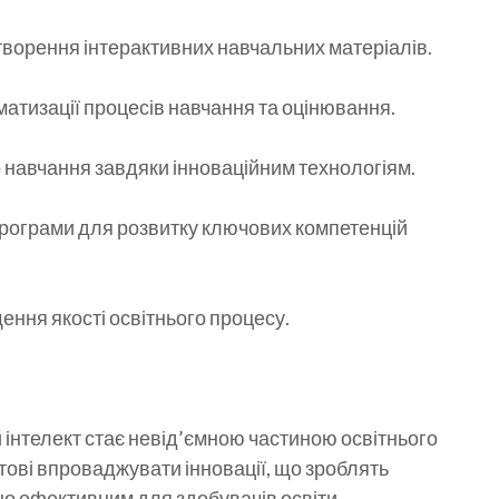
створення інтерактивних навчальних матеріалів.
оматизації процесів навчання та оцінювання.
о навчання завдяки інноваційним технологіям.
ні програми для розвитку ключових компетенцій
ення якості освітнього процесу.
ий інтелект стає невід’ємною частиною освітнього
тові впроваджувати інновації, що зроблять
но ефективним для здобувачів освіти.