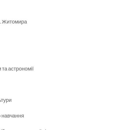
м. Житомира
 та астрономії
ьтури
о навчання