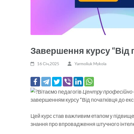
Завершення курсу “Від п
16 Січ,2025
Yarmoliuk Mykola
Вітаємо педагогів
Центру професійно-
завершенням курсу “Від початківця до екс
Цей курс став важливим етапом у підвищен
знання про впровадження штучного інтелек