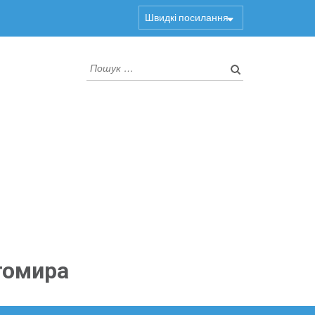
Швидкі посилання
Пошук:
томира