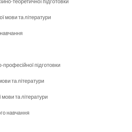
йно-теоретичної підготовки
ої мови та літератури
 навчання
-професійної підготовки
 мови та літератури
 мови та літератури
го навчання