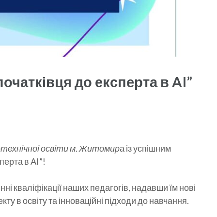
очатківця до експерта в AI”
технічної освіти м. Житомир
а із успішним
перта в AI”!
ні кваліфікації наших педагогів, надавши їм нові
ту в освіту та інноваційні підходи до навчання.