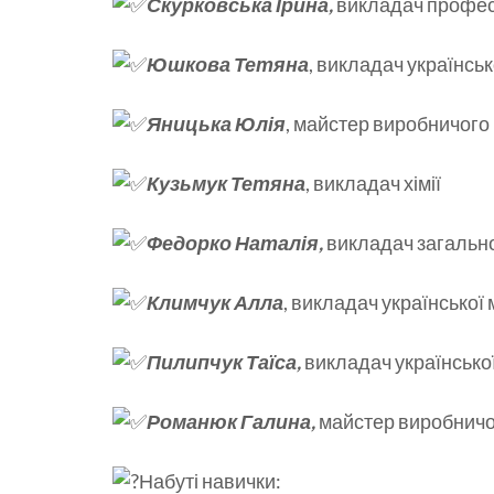
Скурковська Ірина,
викладач професі
Юшкова Тетяна
, викладач українськ
Яницька Юлія
, майстер виробничого
Кузьмук Тетяна
, викладач хімії
Федорко Наталія,
викладач загально
Климчук Алла
, викладач української
Пилипчук Таїса,
викладач української
Романюк Галина,
майстер виробничо
Набуті навички: