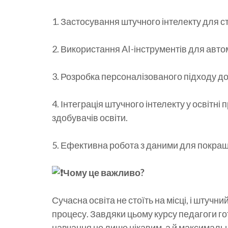
1️. Застосування штучного інтелекту для 
2️. Використання AI-інструментів для авт
3️. Розробка персоналізованого підходу д
4️. Інтеграція штучного інтелекту у освіт
здобувачів освіти.
5️. Ефективна робота з даними для покращ
Чому це важливо?
Сучасна освіта не стоїть на місці, і штучн
процесу. Завдяки цьому курсу педагоги го
навчання не лише цікавим, а й максималь