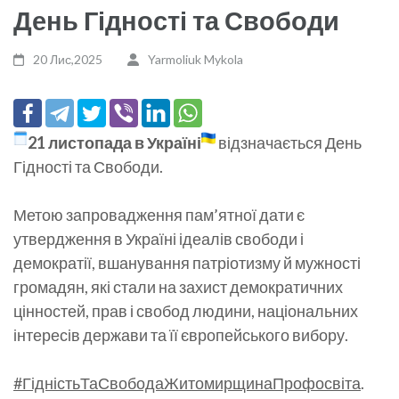
День Гідності та Свободи
20 Лис,2025
Yarmoliuk Mykola
21 листопада в Україні
відзначається День
Гідності та Свободи.
Метою запровадження пам’ятної дати є
утвердження в Україні ідеалів свободи і
демократії, вшанування патріотизму й мужності
громадян, які стали на захист демократичних
цінностей, прав і свобод людини, національних
інтересів держави та її європейського вибору.
#ГідністьТаСвободаЖитомирщинаПрофосвіта
.