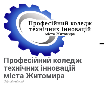
Перейти
до
вмісту
(натисніть
Enter)
Професійний коледж
технічних інновацій
міста Житомира
Офіційний сайт