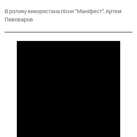
В ролику використана пісня “Маніфест”, Артем
Пивоваров