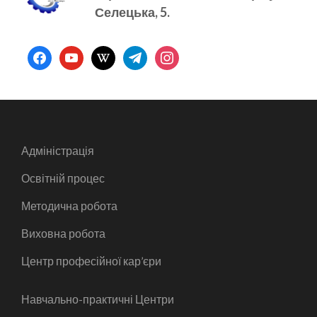
Селецька, 5.
facebook
youtube
wikipedia
telegram
instagram
Адміністрація
Освітній процес
Методична робота
Виховна робота
Центр професійної кар’єри
Навчально-практичні Центри