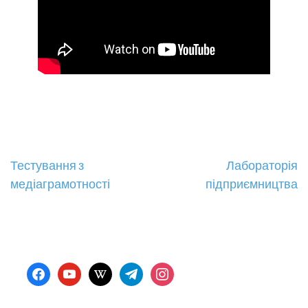
Навігація
Тестування з
Лабораторія
медіаграмотності
підприємництва
записів
facebook
youtube
wikipedia
telegram
instagram