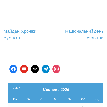
Навігація
Майдан. Хроніки
Національний день
мужності
молитви
записів
facebook
youtube
wikipedia
telegram
instagram
« Лип
Серпень 2026
Пн
Вт
Ср
Чт
Пт
Сб
Нд
1
2