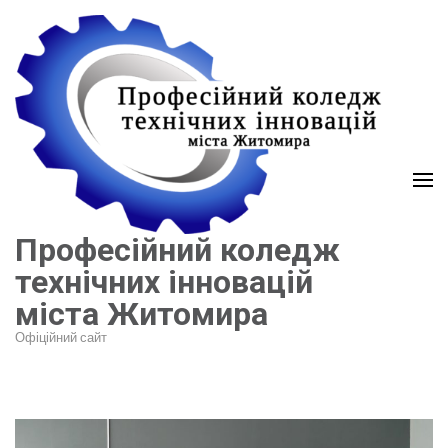
Перейти
до
вмісту
(натисніть
Enter)
Професійний коледж
технічних інновацій
міста Житомира
Офіційний сайт