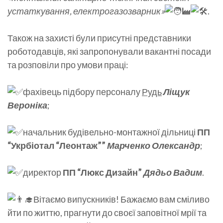
устаткування, електрогазозварник»
.
Також на захисті були присутні представники
роботодавців, які запропонували вакантні посади
та розповіли про умови праці:
фахівець підбору персоналу
Рудь
Ліщук
Вероніка
;
начальник будівельно-монтажної дільниці
ПП
“Укрбіотал “Леонтаж””
Марченко Олександр
;
директор
ПП “Люкс Дизайн”
Дядьо Вадим
.
Вітаємо випускників! Бажаємо вам сміливо
йти по життю, прагнути до своєї заповітної мрії та