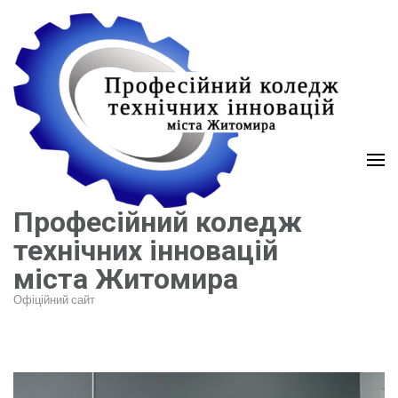
Перейти
до
вмісту
(натисніть
Enter)
Професійний коледж
технічних інновацій
міста Житомира
Офіційний сайт