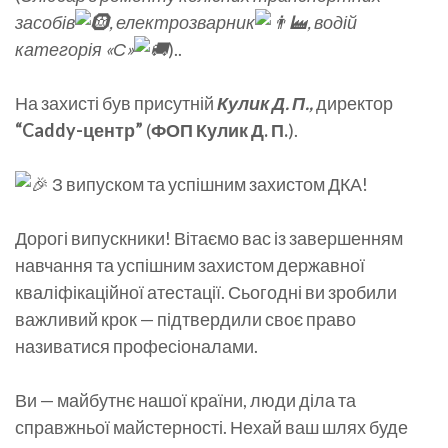
засобів
, електрозварник
, водій
категорія «С»
)..
На захисті був присутній
Кулик Д. П.,
директор
“Caddy-центр”
(
ФОП Кулик Д. П.
).
З випуском та успішним захистом ДКА!
Дорогі випускники! Вітаємо вас із завершенням
навчання та успішним захистом державної
кваліфікаційної атестації. Сьогодні ви зробили
важливий крок — підтвердили своє право
називатися професіоналами.
Ви — майбутнє нашої країни, люди діла та
справжньої майстерності. Нехай ваш шлях буде