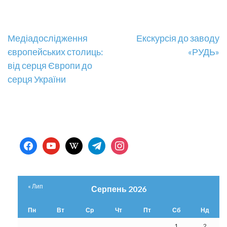
Навігація
Медіадослідження
Екскурсія до заводу
європейських столиць:
«РУДЬ»
записів
від серця Європи до
серця України
facebook
youtube
wikipedia
telegram
instagram
« Лип
Серпень 2026
Пн
Вт
Ср
Чт
Пт
Сб
Нд
1
2