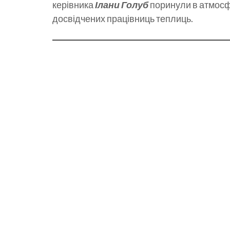
керівника
Ілани Голуб
поринули в атмосфе
досвідчених працівниць теплиць.