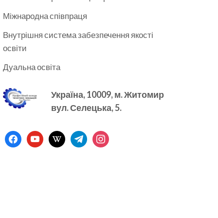
Міжнародна співпраця
Внутрішня система забезпечення якості
освіти
Дуальна освіта
Україна, 10009, м.
Житомир
вул. Селецька, 5.
facebook
youtube
wikipedia
telegram
instagram