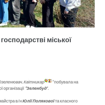
 господарстві міської
Озеленювач. Квітникар
”
побувала на
ї організації
“Зеленбуд
“.
майстра в/н
Юлії Полякової
та класного