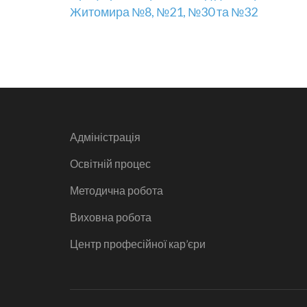
Житомира №8, №21, №30 та №32
записів
Адміністрація
Освітній процес
Методична робота
Виховна робота
Центр професійної кар’єри