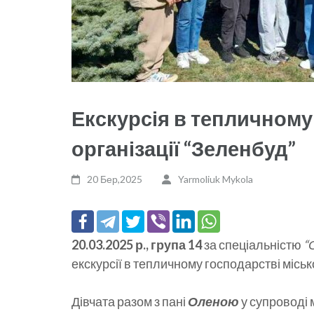
Екскурсія в тепличному
організації “Зеленбуд”
20 Бер,2025
Yarmoliuk Mykola
20.03.2025 р., група 14
за спеціальністю
“
екскурсії в тепличному господарстві місько
Дівчата разом з пані
Оленою
у супроводі 