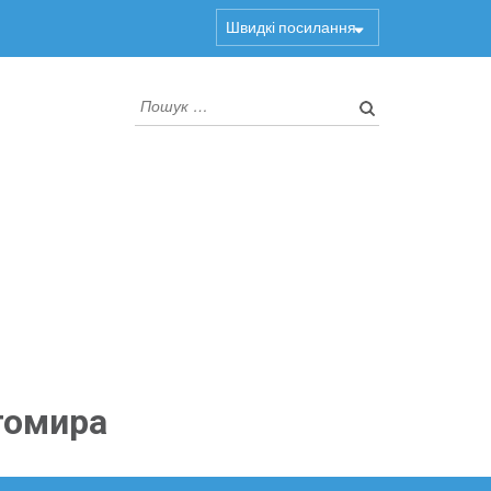
Швидкі посилання
Пошук:
томира