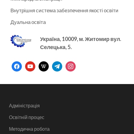
Внутрішня система забезпечення якості освіти
Дуальна освіта
Україна, 10009, м.
Житомир вул.
Селецька, 5.
facebook
youtube
wikipedia
telegram
instagram
Адміністрація
Освітній процес
Методична робота