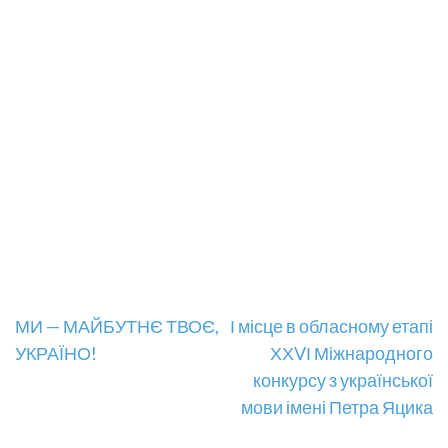
Навігація
МИ — МАЙБУТНЄ ТВОЄ,
І місце в обласному етапі
УКРАЇНО!
ХХVІ Міжнародного
записів
конкурсу з української
мови імені Петра Яцика