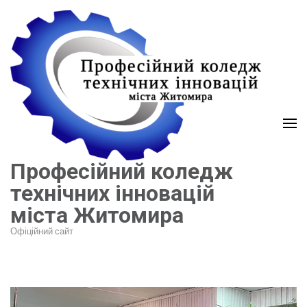
Перейти
до
вмісту
(натисніть
Enter)
Професійний коледж
технічних інновацій
міста Житомира
Офіційний сайт