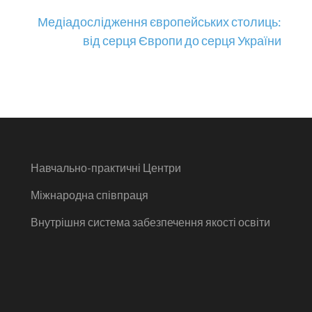
Медіадослідження європейських столиць:
від серця Європи до серця України
Навчально-практичні Центри
Міжнародна співпраця
Внутрішня система забезпечення якості освіти