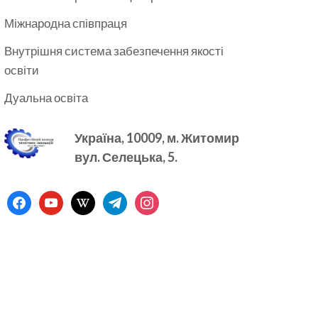
Міжнародна співпраця
Внутрішня система забезпечення якості
освіти
Дуальна освіта
Україна, 10009, м.
Житомир
вул. Селецька, 5.
facebook
youtube
wikipedia
telegram
instagram