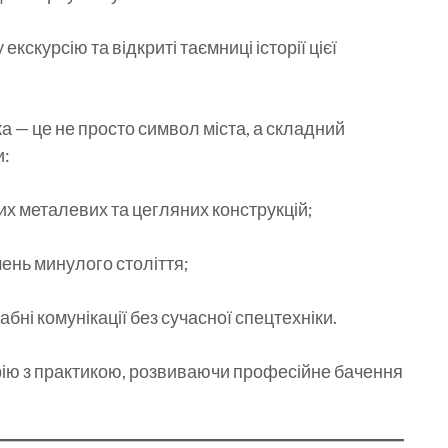
екскурсію та відкриті таємниці історії цієї
а — це не просто символ міста, а складний
и:
их металевих та цегляних конструкцій;
шень минулого століття;
бні комунікації без сучасної спецтехніки.
рію з практикою, розвиваючи професійне бачення