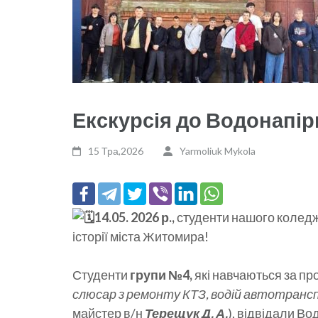
Екскурсія до Водонапір
15 Тра,2026
Yarmoliuk Mykola
14.05. 2026 р.,
студенти нашого коледж
історії міста Житомира!
​Студенти
групи №4,
які навчаються за п
слюсар з ремонту КТЗ, водій автотранс
майстер в/н
Терещук Д. А.
), відвідали Во