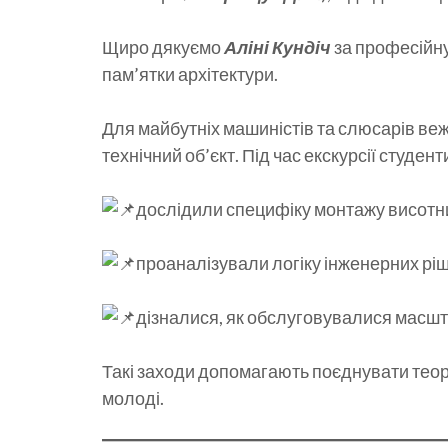
​Щиро дякуємо
Аліні Кундіч
за професійну 
пам’ятки архітектури.
Для майбутніх машиністів та слюсарів веж
технічний об’єкт. Під час екскурсії студент
​дослідили специфіку монтажу висотн
​проаналізували логіку інженерних рі
​дізналися, як обслуговувалися масшта
​Такі заходи допомагають поєднувати тео
молоді.