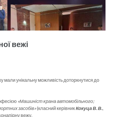
ної вежі
у мали унікальну можливість доторкнутися до
рофесією
«Машиніст крана автомобільного;
портних засобів»
(класний керівник
Кокуца В. В.
,
донапірну вежу.