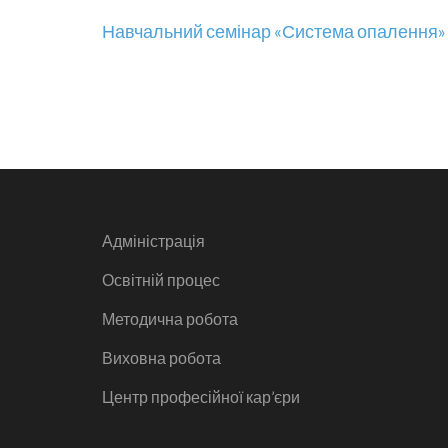
Навігація
Навчальний семінар «Система опалення»
записів
Адміністрація
Освітній процес
Методична робота
Виховна робота
Центр професійної кар’єри