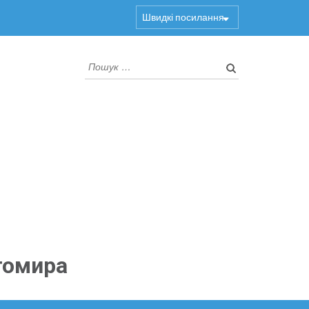
Швидкі посилання
Пошук:
томира