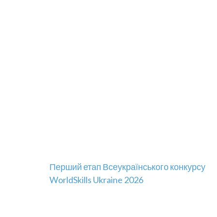
Навігація
Перший етап Всеукраїнського конкурсу
WorldSkills Ukraine 2026
записів