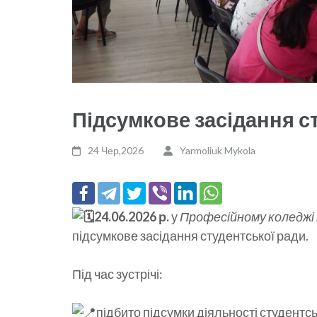
Підсумкове засідання с
24 Чер,2026
Yarmoliuk Mykola
24.06.2026 р.
у
Професійному коледжі 
підсумкове засідання студентської ради.
Під час зустрічі:
підбито підсумки діяльності студент