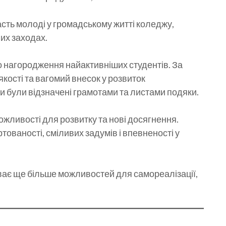
асть молоді у громадському житті коледжу,
их заходах.
 нагородження найактивніших студентів. За
 якості та вагомий внесок у розвиток
ти були відзначені грамотами та листами подяки.
можливості для розвитку та нові досягнення.
тованості, сміливих задумів і впевненості у
ває ще більше можливостей для самореалізації,