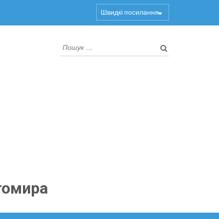
Швидкі посилання
Пошук:
томира