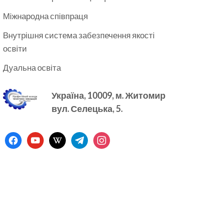
Міжнародна співпраця
Внутрішня система забезпечення якості
освіти
Дуальна освіта
Україна, 10009, м.
Житомир
вул. Селецька, 5.
facebook
youtube
wikipedia
telegram
instagram