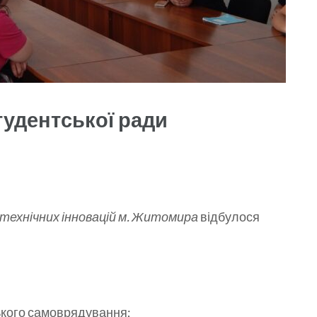
тудентської ради
технічних інновацій м. Житомира
відбулося
ського самоврядування;