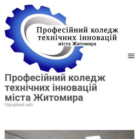
Перейти
до
вмісту
(натисніть
Enter)
Професійний коледж
технічних інновацій
міста Житомира
Офіційний сайт