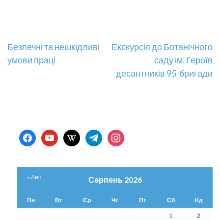
Навігація
Безпечні та нешкідливі
Екскурсія до Ботанічного
умови праці
саду ім. Героїв
записів
десантників 95-бригади
facebook
youtube
wikipedia
telegram
instagram
« Лип
Серпень 2026
Пн
Вт
Ср
Чт
Пт
Сб
Нд
1
2