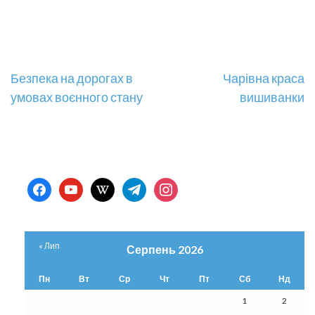
Навігація
Безпека на дорогах в
Чарівна краса
умовах воєнного стану
вишиванки
записів
facebook
youtube
wikipedia
telegram
instagram
« Лип
Серпень 2026
Пн
Вт
Ср
Чт
Пт
Сб
Нд
1
2