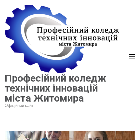
Перейти
до
вмісту
(натисніть
Enter)
Професійний коледж
технічних інновацій
міста Житомира
Офіційний сайт