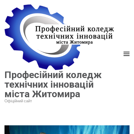
Перейти
до
вмісту
(натисніть
Enter)
Професійний коледж
технічних інновацій
міста Житомира
Офіційний сайт