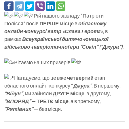
Рій нашого закладу “Патріоти
Полісся” посів
ПЕРШЕ місце
в
обласному
онлайн-конкурсі ватр «Слава Героям»
, в
рамках
Всеукраїнської дитячо-юнацької
військово-патріотичної гри “Сокіл” (“Джура”).
Вітаємо наших призерів
Нагадуємо, що це вже
четвертий
етап
обласного онлайн-конкурсу “
Джура”
. В першому,
“Відун”
, ми зайняли
ДРУГЕ місце
, в другому,
“ВПОРЯД”
—
ТРЕТЄ місце
, а в третьому,
“Рятівник”
— без місця.