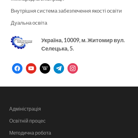
Внутрішня система забезпечення якості освіти
Дуальна освіта
Україна, 10009, м.
Житомир вул.
Селецька, 5.
facebook
youtube
wikipedia
telegram
instagram
Адміністрація
Освітній процес
Методична робота