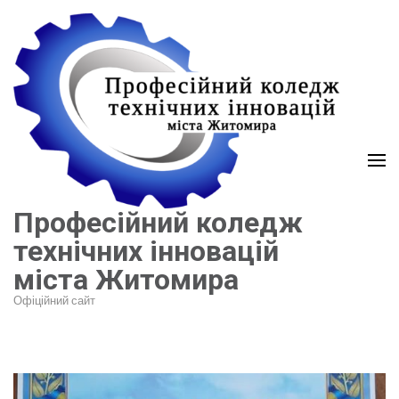
Перейти
до
вмісту
(натисніть
Enter)
Професійний коледж
технічних інновацій
міста Житомира
Офіційний сайт