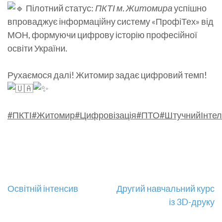
Пілотний статус:
ПКТІ м. Житомира
успішно
впроваджує інформаційну систему «ПрофіТех» від
МОН, формуючи цифрову історію професійної
освіти України.
Рухаємося далі! Житомир задає цифровий темп!
#ПКТІ
#Житомир
#Цифровізація
#ПТО
#ШтучнийІнтел
Навігація
Освітній інтенсив
Другий навчальний курс
із 3D-друку
записів