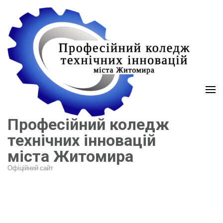
Перейти
до
вмісту
(натисніть
Enter)
Професійний коледж
технічних інновацій
міста Житомира
Офіційний сайт