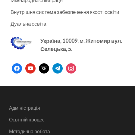
Міжнародна співпраця
Внутрішня система забезпечення якості освіти
Дуальна освіта
Україна, 10009, м.
Житомир вул.
Селецька, 5.
facebook
youtube
wikipedia
telegram
instagram
Адміністрація
Освітній процес
Методична робота