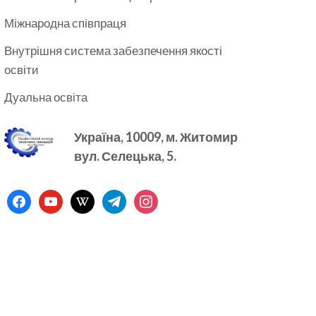
Міжнародна співпраця
Внутрішня система забезпечення якості
освіти
Дуальна освіта
Україна, 10009, м.
Житомир
вул. Селецька, 5.
facebook
youtube
wikipedia
telegram
instagram