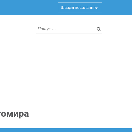
Швидкі посилання
Пошук:
томира