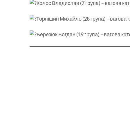
Колос Владислав (7 група) – вагова катег
Горпішин Михайло (28 група) – вагова к
Березюк Богдан (19 група) – вагова кате