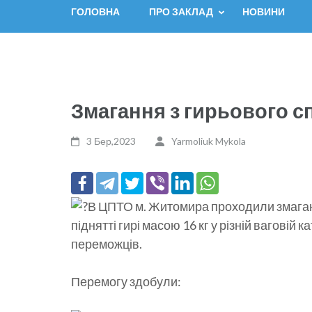
ГОЛОВНА
ПРО ЗАКЛАД
НОВИНИ
Змагання з гирьового с
3 Бер,2023
Yarmoliuk Mykola
В ЦПТО м. Житомира проходили змаганн
піднятті гирі масою 16 кг у різній ваговій
переможців.
Перемогу здобули: