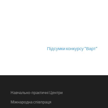
Підсумки конкурсу “Варт”
Навчально-практичні Центри
Міжнародна співпраця