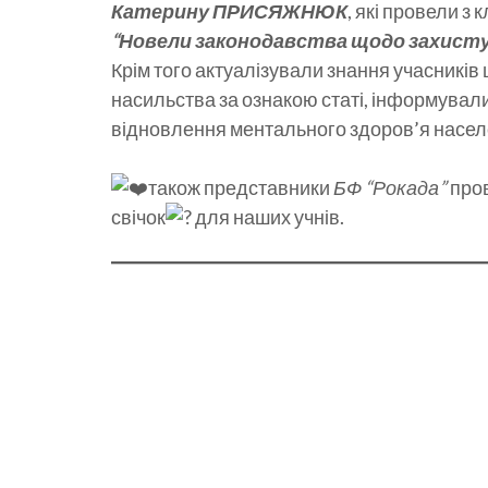
Катерину ПРИСЯЖНЮК
, які провели з
“Новели законодавства щодо захисту
Крім того актуалізували знання учасник
насильства за ознакою статі, інформували
відновлення ментального здоров’я насел
також представники
БФ “Рокада”
про
свічок
для наших учнів.