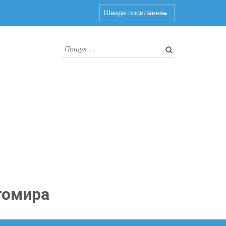
Швидкі посилання
Пошук:
томира