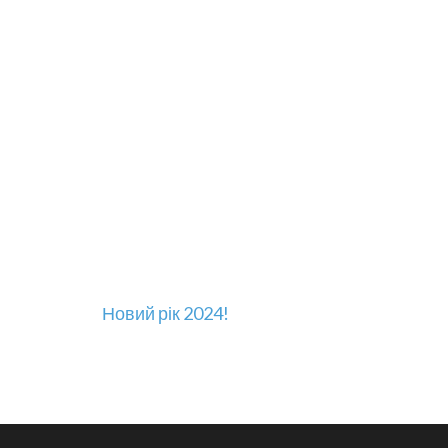
Навігація
Новий рік 2024!
записів