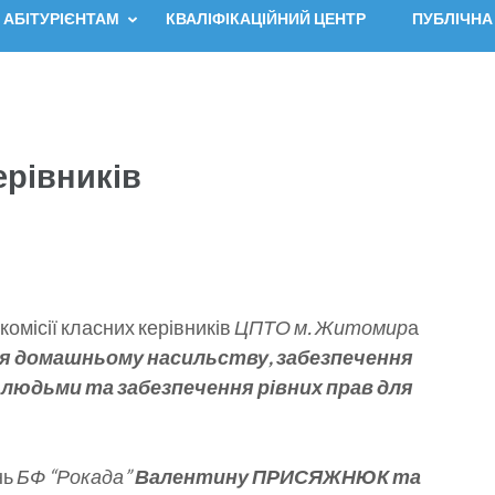
АБІТУРІЄНТАМ
КВАЛІФІКАЦІЙНИЙ ЦЕНТР
ПУБЛІЧНА
ерівників
комісії класних керівників
ЦПТО м. Житомир
а
ня домашньому насильству, забезпечення
і людьми та забезпечення рівних прав для
нь
БФ “Рокада”
Валентину ПРИСЯЖНЮК та