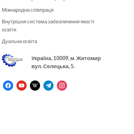
Міжнародна співпраця
Внутрішня система забезпечення якості
освіти
Дуальна освіта
Україна, 10009, м.
Житомир
вул. Селецька, 5.
facebook
youtube
wikipedia
telegram
instagram