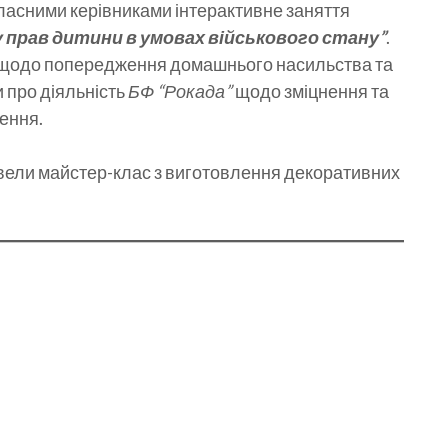
 класними керівниками інтерактивне заняття
 прав дитини в умовах військового стану”
.
ів щодо попередження домашнього насильства та
 про діяльність
БФ “Рокада”
щодо зміцнення та
ення.
вели майстер-клас з виготовлення декоративних