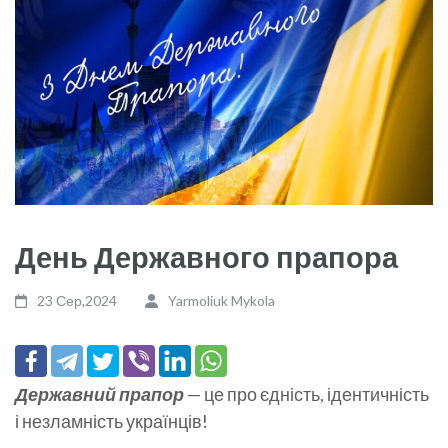
День Державного прапора
23 Сер,2024
Yarmoliuk Mykola
Державний прапор
— це про єдність, ідентичність
і незламність українців!