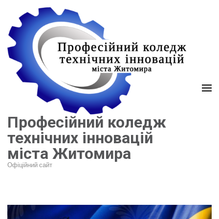
Перейти
до
вмісту
(натисніть
Enter)
Професійний коледж
технічних інновацій
міста Житомира
Офіційний сайт