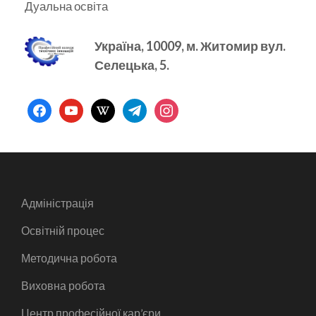
Дуальна освіта
Україна, 10009, м.
Житомир вул.
Селецька, 5.
facebook
youtube
wikipedia
telegram
instagram
Адміністрація
Освітній процес
Методична робота
Виховна робота
Центр професійної кар’єри