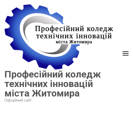
Перейти
до
вмісту
(натисніть
Enter)
Професійний коледж
технічних інновацій
міста Житомира
Офіційний сайт