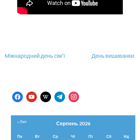
Навігація
Міжнародний день сім’ї
День вишиванки.
записів
facebook
youtube
wikipedia
telegram
instagram
« Лип
Серпень 2026
Пн
Вт
Ср
Чт
Пт
Сб
Нд