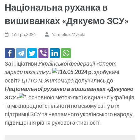
Національна руханка в
вишиванках «Дякуємо ЗСУ»
16 Тра,2024
Yarmoliuk Mykola
За ініціативи
Української федерації «Спорт
заради розвитку»
16.05.2024 р.
здобувачі
освіти
ЦПТО м. Житомира
долучились до
Національної руханки в вишиванках «Дякуємо
ЗСУ»
, основною метою якої є єднання українців
та міжнародної спільноти по всьому світу в їх
підтримці ЗСУ та незламного українського народу,
підвищення рівня рухової активності.