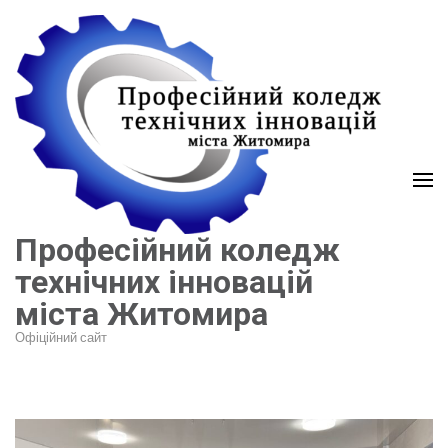
Перейти
до
вмісту
(натисніть
Enter)
Професійний коледж
технічних інновацій
міста Житомира
Офіційний сайт