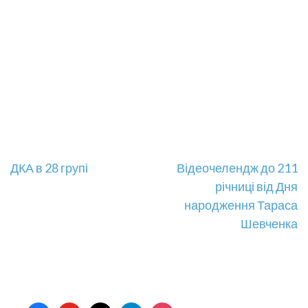
Навігація
ДКА в 28 групі
Відеочелендж до 211
річниці від Дня
записів
народження Тараса
Шевченка