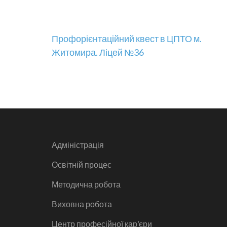
Навігація
Профорієнтаційний квест в ЦПТО м.
Житомира. Ліцей №36
записів
Адміністрація
Освітній процес
Методична робота
Виховна робота
Центр професійної кар’єри