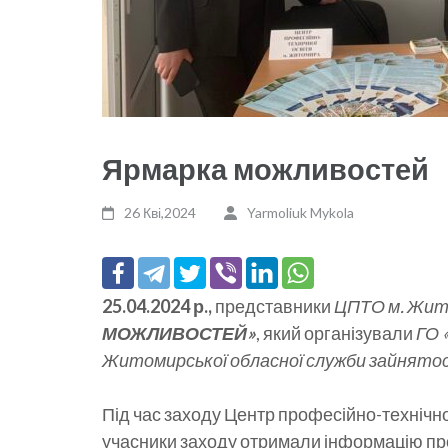
Ярмарка можливостей
26 Кві,2024
Yarmoliuk Mykola
25.04.2024 р.,
представники
ЦПТО м. Жит
МОЖЛИВОСТЕЙ»
, який організували
ГО
Житомирської обласної служби зайнятос
Під час заходу Центр професійно-технічно
учасники заходу отримали інформацію про