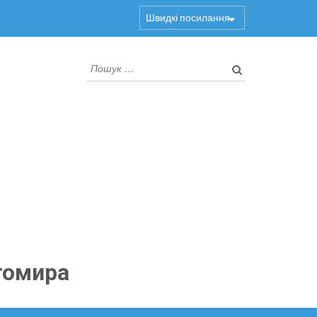
Швидкі посилання
Пошук:
томира