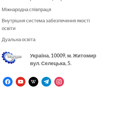
Міжнародна співпраця
Внутрішня система забезпечення якості
освіти
Дуальна освіта
Україна, 10009, м.
Житомир
вул. Селецька, 5.
facebook
youtube
wikipedia
telegram
instagram