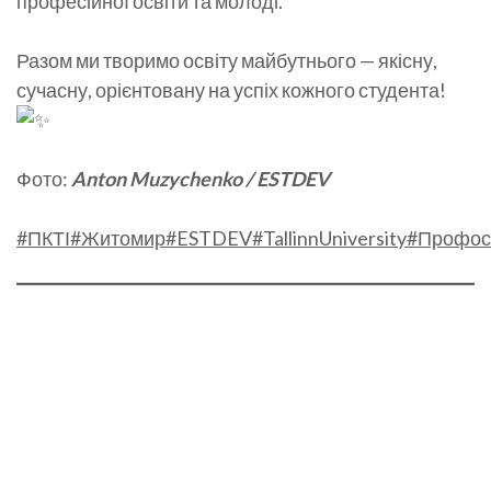
професійної освіти та молоді.
Разом ми творимо освіту майбутнього — якісну,
сучасну, орієнтовану на успіх кожного студента!
Фото:
Anton Muzychenko / ESTDEV
#ПКТІ
#Житомир
#ESTDEV
#TallinnUniversity
#Профос