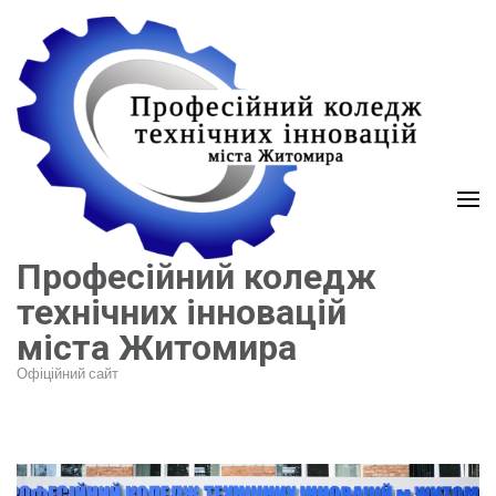
Перейти
до
вмісту
(натисніть
Enter)
Професійний коледж
технічних інновацій
міста Житомира
Офіційний сайт