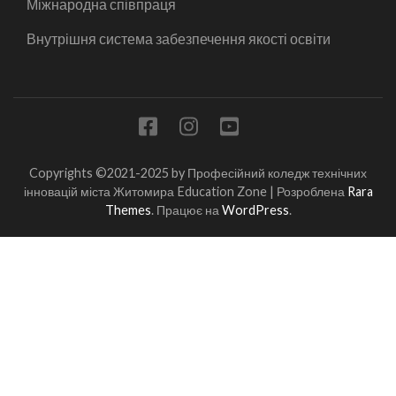
Міжнародна співпраця
Внутрішня система забезпечення якості освіти
Copyrights ©2021-2025 by Професійний коледж технічних
інновацій міста Житомира
Education Zone | Розроблена
Rara
Themes
. Працює на
WordPress
.