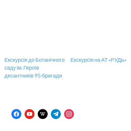
Навігація
Екскурсія до Ботанічного
Екскурсія на АТ «РУДЬ»
саду ім. Героїв
записів
десантників 95-бригади
facebook
youtube
wikipedia
telegram
instagram