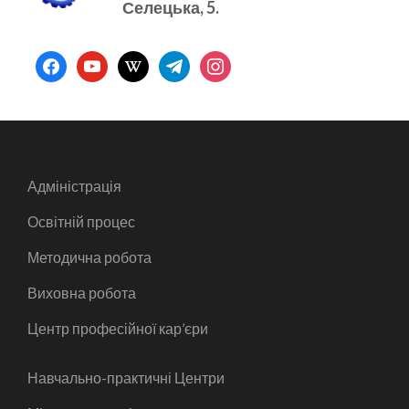
Селецька, 5.
facebook
youtube
wikipedia
telegram
instagram
Адміністрація
Освітній процес
Методична робота
Виховна робота
Центр професійної кар’єри
Навчально-практичні Центри