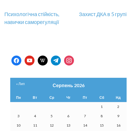
Навігація
Психологічна стійкість,
Захист ДКА в 5 групі
навички саморегуляції
записів
facebook
youtube
wikipedia
telegram
instagram
« Лип
Серпень 2026
Пн
Вт
Ср
Чт
Пт
Сб
Нд
1
2
3
4
5
6
7
8
9
10
11
12
13
14
15
16