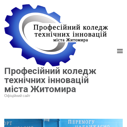
Перейти
до
вмісту
(натисніть
Enter)
Професійний коледж
технічних інновацій
міста Житомира
Офіційний сайт