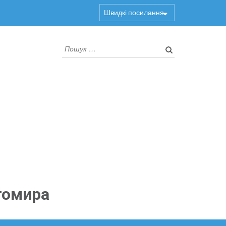
Швидкі посилання
Пошук:
томира