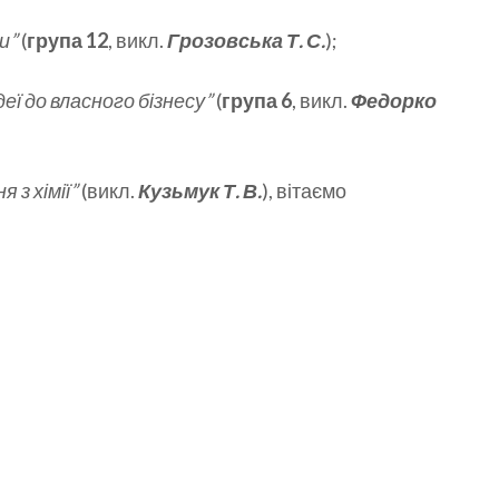
и”
(
група 12
, викл.
Грозовська Т. С.
);
ідеї до власного бізнесу”
(
група 6
, викл.
Федорко
 з хімії”
(викл.
Кузьмук Т. В.
), вітаємо