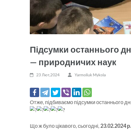
Підсумки останнього дн
— природничих наук
23 Лют,2024
Yarmoliuk Mykola
Отже, підбиваємо підсумки останнього дн
Що ж було цікавого, сьогодні,
23.02.2024 р