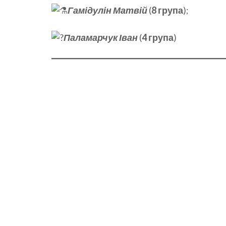
Гамідулін Матвій
(
8 група
);
Паламарчук Іван
(
4 група
)