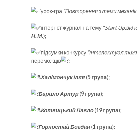
урок-гра
“Повторення з теми механік
інтернет журнал на тему
“Start Up:від 
Н. М.
);
підсумки конкурсу
“Інтелектуал тижня
переможців
:
Халімончук Ілля
(
5 група
);
Барило Артур
(
9 група
);
Котвицький Павло
(
19 група
);
Горностай Богдан
(
1 група
);