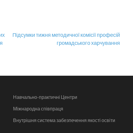
их
Підсумки тижня методичної комісії професій
ня
громадського харчування
Навчально-практичні Центри
Міжнародна співпраця
Внутрішня система забезпечення якості освіти