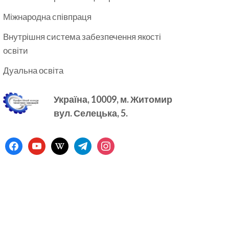
Міжнародна співпраця
Внутрішня система забезпечення якості
освіти
Дуальна освіта
Україна, 10009, м.
Житомир
вул. Селецька, 5.
facebook
youtube
wikipedia
telegram
instagram